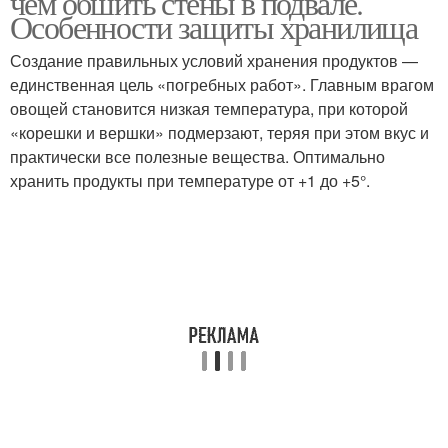
чем обшить стены в подвале.
Особенности защиты хранилища
Создание правильных условий хранения продуктов —
Вентиляция в частном
единственная цель «погребных работ». Главным врагом
Вентиляции через стену
доме
овощей становится низкая температура, при которой
«корешки и вершки» подмерзают, теряя при этом вкус и
практически все полезные вещества. Оптимально
хранить продукты при температуре от +1 до +5°.
Вентиляции в частном
Вентиляция в доме
доме
Комбинированная
Простая вентиляция
вентиляция
Вентиляции для
Вентиляции в санузле
газового котла