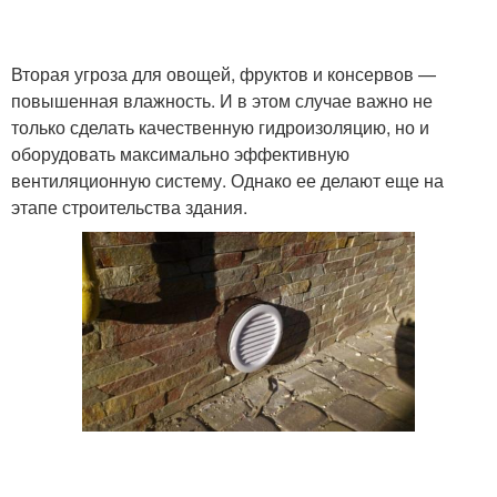
Вентиляции в
Вентиляция для
Вторая угроза для овощей, фруктов и консервов —
котельной
двухконтурного котла
повышенная влажность. И в этом случае важно не
только сделать качественную гидроизоляцию, но и
оборудовать максимально эффективную
вентиляционную систему. Однако ее делают еще на
Вентиляция для
Вентиляции в ванной и
этапе строительства здания.
газового котла
Требования к
Вентиляции в ванной
принудительной
комнате
вентиляции
Вентиляция в ванной
Приточная вентиляция
комнате