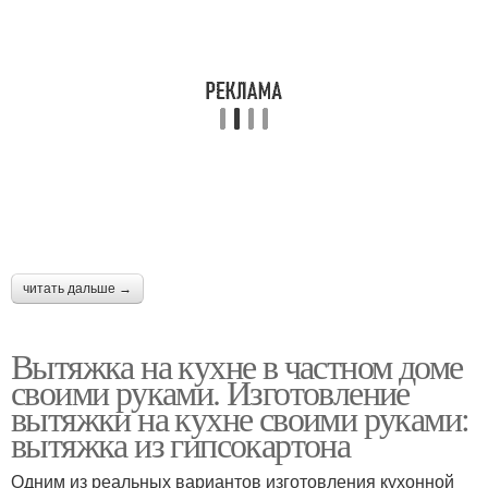
Вентиляция из
Бюджетная вентиляция
канализационных труб
Вентиляция в туалете
Вентиляции в стене
Вентиляция в
читать дальше →
Вентиляция в гараже
раздельном санузле
Вытяжка на кухне в частном доме
своими руками. Изготовление
Правильная
вытяжки на кухне своими руками:
Вентиляция в погребе
вентиляция
вытяжка из гипсокартона
Одним из реальных вариантов изготовления кухонной