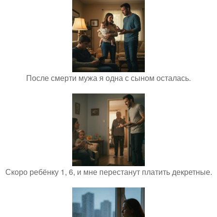
После смерти мужа я одна с сыном осталась.
Скоро ребёнку 1, 6, и мне перестанут платить декретные.