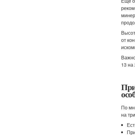
Еще о
реком
минер
продо
Высот
от ко
иском
Важно
13 на
При
осо
По мн
на три
Ест
При