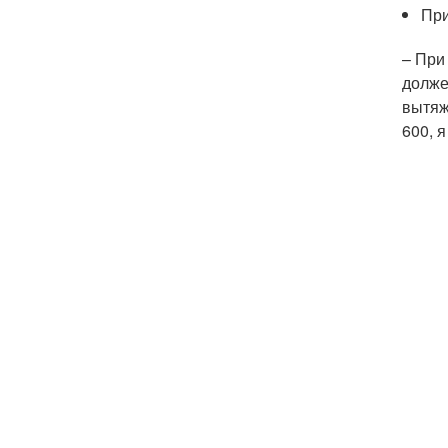
При
– При
долже
вытяж
600, я