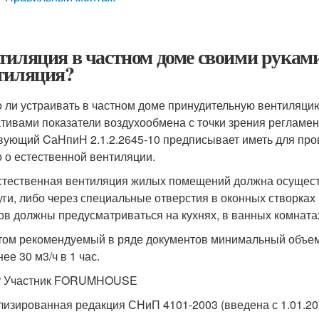
тиляция в частном доме своими рукам
тиляция?
 ли устраивать в частном доме принудительную вентиляци
тивами показатели воздухообмена с точки зрения реглам
вующий CаНпиН 2.1.2.2645-10 предписывает иметь для пров
о о естественной вентиляции.
Естественная вентиляция жилых помещений должна осуществ
ги, либо через специальные отверстия в оконных створка
ов должны предусматриваться на кухнях, в ванных комната
том рекомендуемый в ряде документов минимальный объем 
ее 30 м3/ч в 1 час.
r Участник FORUMHOUSE
лизированная редакция СНиП 4101-2003 (введена с 1.01.2013