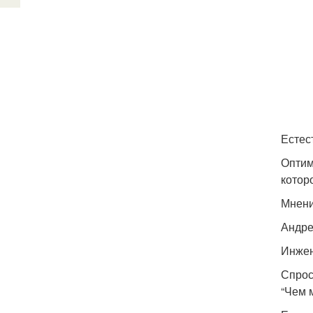
Естес
Оптим
котор
Мнени
Андре
Инжен
Спрос
“Чем 