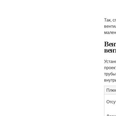
Так, 
венти
мален
Вен
вен
Устан
проек
трубы
внутр
Плю
Отсу