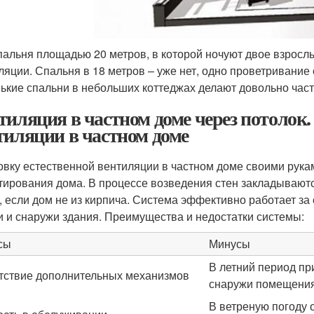
спальня площадью 20 метров, в которой ночуют двое взросл
ляции. Спальня в 18 метров – уже нет, одно проветривание
ькие спальни в небольших коттеджах делают довольно част
тиляция в частном доме через потолок.
тиляции в частном доме
овку естественной вентиляции в частном доме своими рука
тирования дома. В процессе возведения стен закладываю
, если дом не из кирпича. Система эффективно работает за
и и снаружи здания. Преимущества и недостатки системы:
сы
Минусы
В летний период пр
тствие дополнительных механизмов
снаружи помещения
В ветреную погоду 