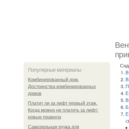
Вен
при
Сод
Популярные материалы
В
В
Комбинированный дом.
П
Достоинства комбинированных
Е
домов
В
Платит ли за лифт первый этаж.
Б
Когда можно не платить за лифт:
Е
новые правила
с
Самодельная ручка для