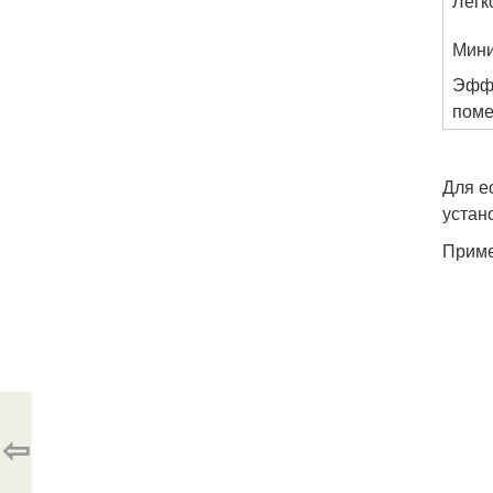
Легк
Мини
Эффе
поме
Для е
устан
Приме
⇦