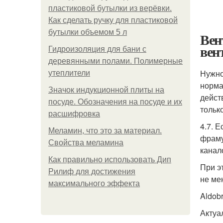
пластиковой бутылки из верёвки.
Как сделать ручку для пластиковой
бутылки объемом 5 л
Вен
вен
Гидроизоляция для бани с
деревянными полами. Полимерные
Нужно
утеплители
норма
Значок индукционной плиты на
дейст
посуде. Обозначения на посуде и их
тольк
расшифровка
4.7. 
Меламин, что это за материал.
фраму
Свойства меламина
канал
Как правильно использовать Дип
При э
Рилиф для достижения
не мен
максимального эффекта
Aldob
Актуа