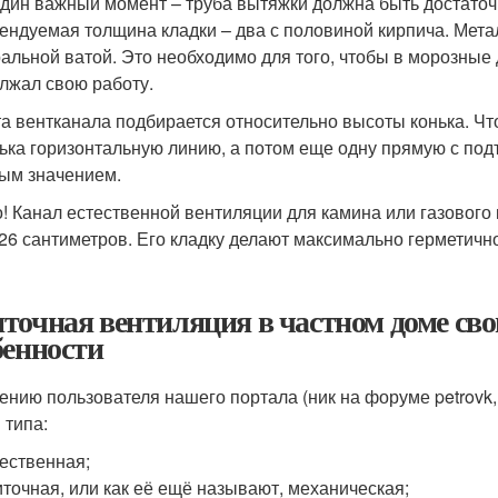
дин важный момент – труба вытяжки должна быть достаточно
ендуемая толщина кладки – два с половиной кирпича. Мет
альной ватой. Это необходимо для того, чтобы в морозные
лжал свою работу.
а вентканала подбирается относительно высоты конька. Чт
нька горизонтальную линию, а потом еще одну прямую с подъ
ым значением.
! Канал естественной вентиляции для камина или газового
 26 сантиметров. Его кладку делают максимально герметичн
точная вентиляция в частном доме св
бенности
ению пользователя нашего портала (ник на форуме petrovk,
 типа:
ественная;
точная, или как её ещё называют, механическая;