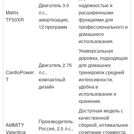
Двигатель 3.0
надежностью и
Matrix
л.с.,
расширенными
TF50XR
амортизация,
функциями для
12 программ
профессионального и
домашнего
использования.
Универсальная
дорожка, подходящая
Двигатель 2.75
для домашних
CardioPower
л.с.,
тренировок средней
T
компактный
интенсивности,
дизайн
удобна в
использовании и
хранении.
Доступная модель с
качественной
Производитель:
AMMITY
сборкой, оптимальное
Россия, 2.5 л.с.,
Valentina
сочетание стоимости