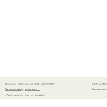
Контакты
Пользовательское соглашение
Обратная св
Политика конфидециальности
Копирование раз
г. Москва, Бутырская улица 77, м. Дмитровская