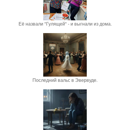
Её назвали "Гулящей" - и выгнали из дома.
Последний вальс в Эвервуде.