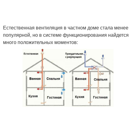
Автоматическая
Вентиляция в овощной
вентиляция
яме
Естественная вентиляция в частном доме стала менее
популярной, но в системе функционирования найдется
много положительных моментов:
Воздуховод для
Вентиляция в ванной
вентиляции
комнате