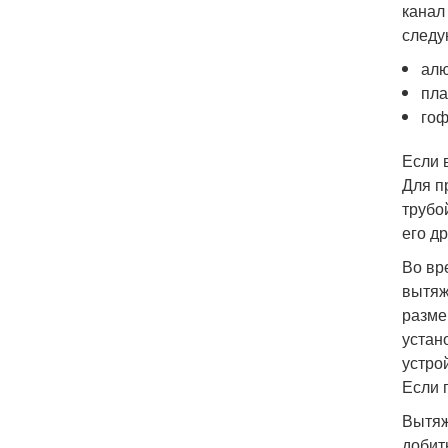
канал
следу
алю
пла
гоф
Если 
Для п
трубо
его д
Во вр
вытяж
разме
устан
устро
Если 
Вытяж
добит