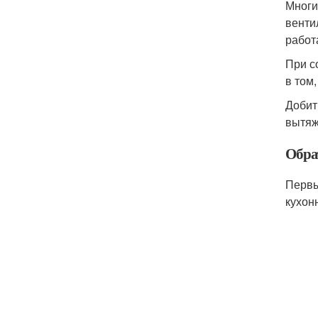
Многи
венти
работ
При с
в том
Добит
вытяж
Обра
Первы
кухон