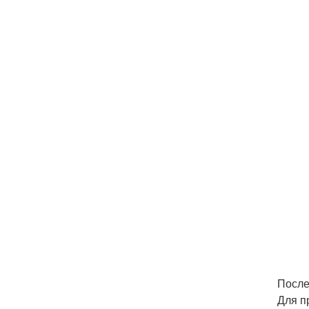
После
Для п