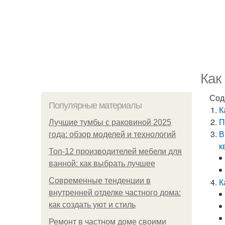
Как
Сод
Популярные материалы
К
П
Лучшие тумбы с раковиной 2025
В
года: обзор моделей и технологий
к
Топ-12 производителей мебели для
ванной: как выбрать лучшее
Современные тенденции в
К
внутренней отделке частного дома:
как создать уют и стиль
Ремонт в частном доме своими