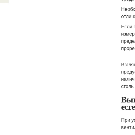
Необх
отлич
Если 
измер
преде
проре
Взгля
преду
налич
столь
Выт
ест
При у
венти