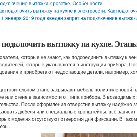
одключение вытяжки к розетке. Особенности
ак подключить вытяжку на кухне к электросети. Как подключ
 1 января 2019 года введен запрет на подключение вытяжк
 подключить вытяжку на кухне. Этап
ователи, которые не знают, как подсоединить вытяжку к ве
водителей, которые указываются в инструкции прибора. По
дования и приобретают недостающие детали, например, хом
дготовительном этапе закрывают мебель полиэтиленовой п
ке или стене в зависимости от типа прибора. В возводимых
тельства. После оформления отверстия вытяжку надёжно за
ьзовать дюбеля или специальные кронштейны, всё зависит о
орых моделях отсутствуют отверстия для фиксации. В тако
езы.