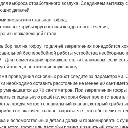
 для выброса отработанного воздуха. Соединяем вытяжку с
ющих деталей:
миниевая или стальная гофра;
стиковые трубы круглого или квадратного сечения;
ра из нержавеющей стали.
выбор пал на гофру, то для её закрепления понадобится хо
равильной бесперебойной работы устройства необходимо п
й. Для герметизации промажьте стыки силиконом, если есть
ругой конец в вентиляционную шахту.
емя проведения основных работ следите за параметрами. О
ки необходимо оставить расстояние не менее 90 сантиметр
р уменьшается до 70 сантиметров. При закреплении гофры
овить специальную решётку, которая будет препятствовать 
йства предусмотрен специальный клапан, который срабатыв
прибор не включён, клапан закрывается, что обеспечит ест
ка и вспомогательные детали должны гармонировать с сущ
ься этого, гофру или патрубки прячут в защитный кожух, цве