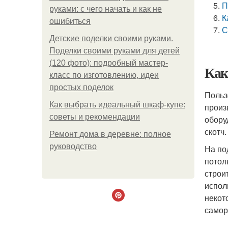
П
руками: с чего начать и как не
К
ошибиться
С
Детские поделки своими руками.
Поделки своими руками для детей
(120 фото): подробный мастер-
Как
класс по изготовлению, идеи
простых поделок
Польз
Как выбрать идеальный шкаф-купе:
произ
советы и рекомендации
обору
скотч.
Ремонт дома в деревне: полное
руководство
На по
потол
строи
испол
некот
самор