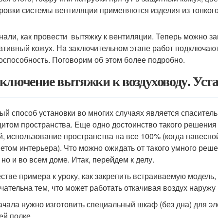
ровки системы вентиляции применяются изделия из тонкого
нали, как провести вытяжку к вентиляции. Теперь можно за
ативный кожух. На заключительном этапе работ подключают
оспособность. Поговорим об этом более подробно.
ключение вытяжки к воздуховоду. Ус
ый способ установки во многих случаях является спасител
итом пространства. Еще одно достоинство такого решения
й, использование пространства на все 100% (когда навес
етом интерьера). Что можно ожидать от такого умного реш
 но и во всем доме. Итак, перейдем к делу.
естве примера к уроку, как закрепить встраиваемую модель,
чательна тем, что может работать откачивая воздух наружу 
ачала нужно изготовить специальный шкаф (без дна) для эл
ей полке.