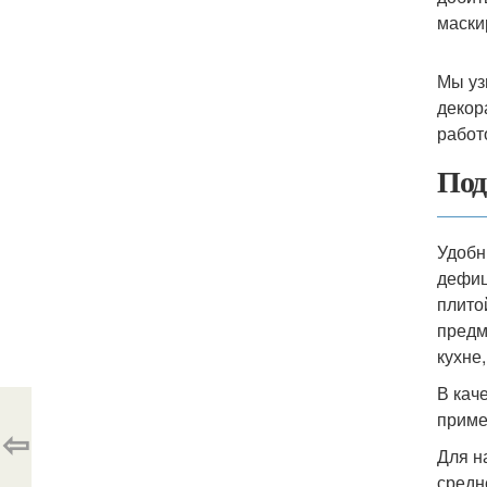
маски
Мы уз
декор
работ
Под
Удобн
дефиц
плито
предм
кухне,
В кач
приме
⇦
Для н
средн