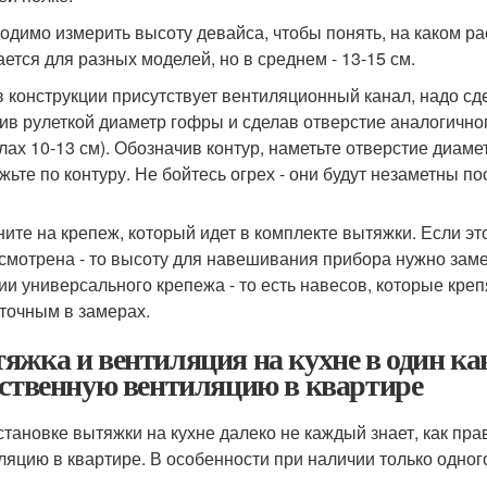
одимо измерить высоту девайса, чтобы понять, на каком ра
ается для разных моделей, но в среднем - 13-15 см.
в конструкции присутствует вентиляционный канал, надо сд
ив рулеткой диаметр гофры и сделав отверстие аналогичног
лах 10-13 см). Обозначив контур, наметьте отверстие диамет
жьте по контуру. Не бойтесь огрех - они будут незаметны п
ните на крепеж, который идет в комплекте вытяжки. Если эт
смотрена - то высоту для навешивания прибора нужно заме
ии универсального крепежа - то есть навесов, которые креп
 точным в замерах.
яжка и вентиляция на кухне в один ка
ественную вентиляцию в квартире
становке вытяжки на кухне далеко не каждый знает, как пр
ляцию в квартире. В особенности при наличии только одног