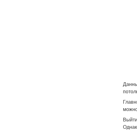
Данны
потол
Главн
можно
Выйти
Однак