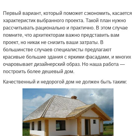
Первый вариант, который поможет сэкономить, касается
характеристик выбранного проекта. Такой план нужно
Дом за миллион
Зимний дом
рассчитывать рационально и практично. В этом случае
помните, что архитекторам важно представить вам
проект, но никак не снизить ваши затраты. В
большинстве случаев специалисты предлагают
Полноценный дом
Дом с отделкой
красивые большие здания с яркими фасадами, и многих
очаровывает дизайнерский образ. Но наша работа —
построить более дешевый дом.
Качественный и недорогой дом не должен быть таким:
Блочный дом
Капитальный дом