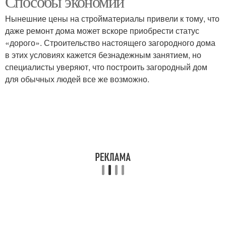
Способы экономии
Нынешние цены на стройматериалы привели к тому, что
даже ремонт дома может вскоре приобрести статус
«дорого». Строительство настоящего загородного дома
Дом из бруса
Комнаты в доме
в этих условиях кажется безнадежным занятием, но
специалисты уверяют, что построить загородный дом
для обычных людей все же возможно.
Приточка в частном
Дом из пеноблока
доме
Вентиляция в
Одноэтажный дом
двухэтажном доме
Дом из газобетона
Дом с газоблока