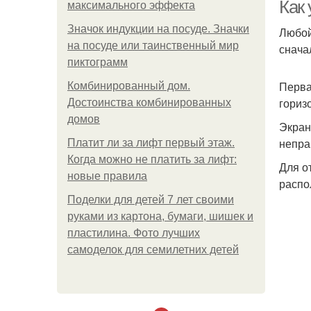
Как
максимального эффекта
Значок индукции на посуде. Значки
Любой
на посуде или таинственный мир
снача
пиктограмм
Перва
Комбинированный дом.
гориз
Достоинства комбинированных
домов
Экран
непра
Платит ли за лифт первый этаж.
Когда можно не платить за лифт:
Для о
новые правила
распо
Поделки для детей 7 лет своими
руками из картона, бумаги, шишек и
пластилина. Фото лучших
самоделок для семилетних детей