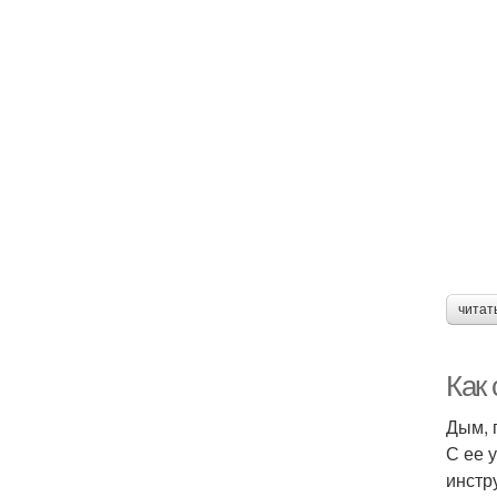
читат
Как
Дым, 
С ее 
инстр