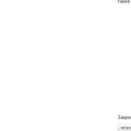
также
Закре
читат