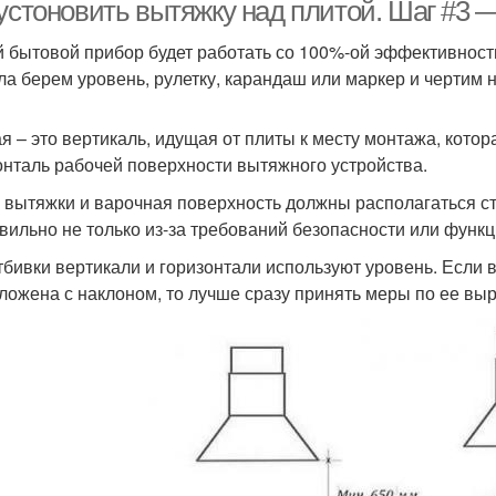
 устоновить вытяжку над плитой. Шаг #3
 бытовой прибор будет работать со 100%-ой эффективность
ла берем уровень, рулетку, карандаш или маркер и чертим 
Вытяжки на кухне
Кухни без вытяжек
Вы
я – это вертикаль, идущая от плиты к месту монтажа, котор
онталь рабочей поверхности вытяжного устройства.
 вытяжки и варочная поверхность должны располагаться ст
вильно не только из-за требований безопасности или функци
тбивки вертикали и горизонтали используют уровень. Если 
ложена с наклоном, то лучше сразу принять меры по ее в