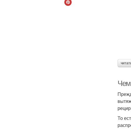
читат
Чем
Прежд
вытяж
рецир
То ес
распр