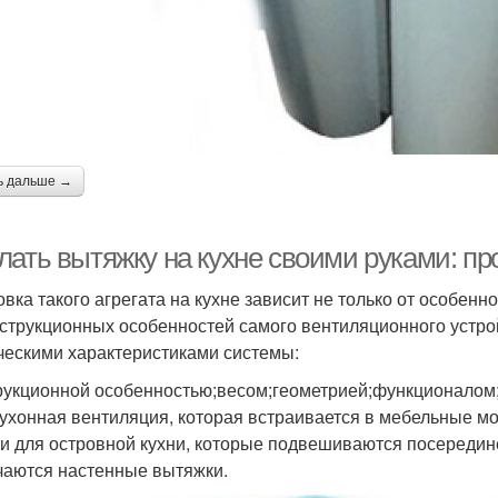
ь дальше →
лать вытяжку на кухне своими руками: пр
овка такого агрегата на кухне зависит не только от особенн
нструкционных особенностей самого вентиляционного устро
ческими характеристиками системы:
рукционной особенностью;весом;геометрией;функционалом
кухонная вентиляция, которая встраивается в мебельные 
и для островной кухни, которые подвешиваются посередине
чаются настенные вытяжки.