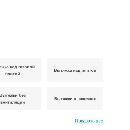
жка над газовой
Вытяжка над плитой
плитой
Вытяжки без
Вытяжки в шкафчик
вентиляции
Показать все
та без вытяжки
Вытяжки без отвода