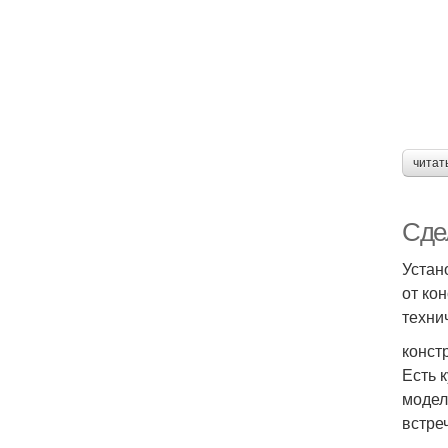
читат
Сде
Устан
от ко
техни
конст
Есть 
модел
встре