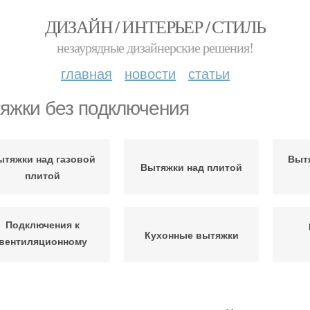
ДИЗАЙН / ИНТЕРЬЕР / СТИЛЬ
незаурядные дизайнерские решения!
главная
новости
статьи
яжки без подключения
ытяжки над газовой
Вытя
Вытяжки над плитой
плитой
Подключения к
Кухонные вытяжки
вентиляционному
каналу
прет на подключение
Вытяжки от плиты
Пли