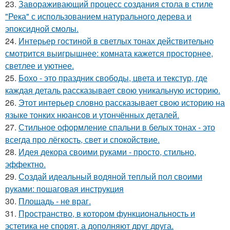
23.
Завораживающий процесс создания стола в стиле
"Река" с использованием натурального дерева и
эпоксидной смолы.
24.
Интерьер гостиной в светлых тонах действительно
смотрится выигрышнее: комната кажется просторнее,
светлее и уютнее.
25.
Бохо - это праздник свободы, цвета и текстур, где
каждая деталь рассказывает свою уникальную историю.
26.
Этот интерьер словно рассказывает свою историю на
языке тонких нюансов и утончённых деталей.
27.
Стильное оформление спальни в белых тонах - это
всегда про лёгкость, свет и спокойствие.
28.
Идея декора своими руками - просто, стильно,
эффектно.
29.
Создай идеальный водяной теплый пол своими
руками: пошаговая инструкция
30.
Площадь - не враг.
31.
Пространство, в котором функциональность и
эстетика не спорят, а дополняют друг друга.