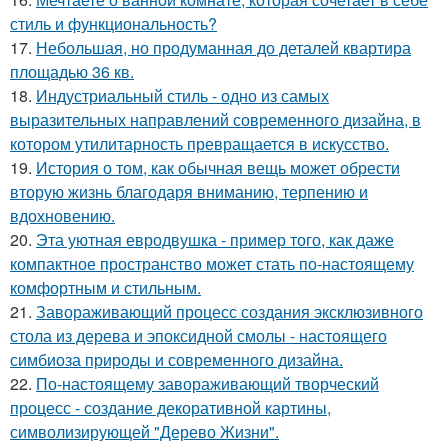
стиль и функциональность?
17.
Небольшая, но продуманная до деталей квартира
площадью 36 кв.
18.
Индустриальный стиль - одно из самых
выразительных направлений современного дизайна, в
котором утилитарность превращается в искусство.
19.
История о том, как обычная вещь может обрести
вторую жизнь благодаря вниманию, терпению и
вдохновению.
20.
Эта уютная евродвушка - пример того, как даже
компактное пространство может стать по-настоящему
комфортным и стильным.
21.
Завораживающий процесс создания эксклюзивного
стола из дерева и эпоксидной смолы - настоящего
симбиоза природы и современного дизайна.
22.
По-настоящему завораживающий творческий
процесс - создание декоративной картины,
символизирующей "Дерево Жизни".