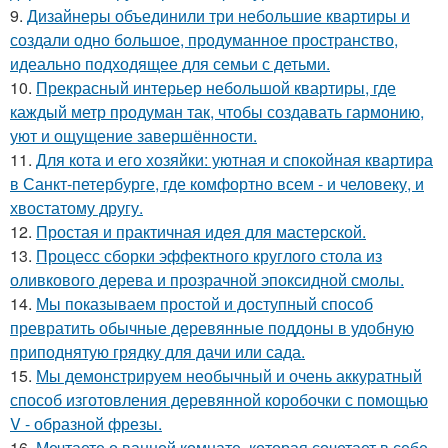
9.
Дизайнеры объединили три небольшие квартиры и
создали одно большое, продуманное пространство,
идеально подходящее для семьи с детьми.
10.
Прекрасный интерьер небольшой квартиры, где
каждый метр продуман так, чтобы создавать гармонию,
уют и ощущение завершённости.
11.
Для кота и его хозяйки: уютная и спокойная квартира
в Санкт-петербурге, где комфортно всем - и человеку, и
хвостатому другу.
12.
Простая и практичная идея для мастерской.
13.
Процесс сборки эффектного круглого стола из
оливкового дерева и прозрачной эпоксидной смолы.
14.
Мы показываем простой и доступный способ
превратить обычные деревянные поддоны в удобную
приподнятую грядку для дачи или сада.
15.
Мы демонстрируем необычный и очень аккуратный
способ изготовления деревянной коробочки с помощью
V - образной фрезы.
16.
Мечтаете о ванной комнате, которая сочетает в себе