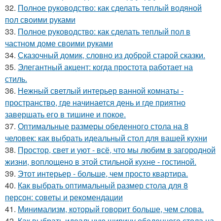
32.
Полное руководство: как сделать теплый водяной
пол своими руками
33.
Полное руководство: как сделать теплый пол в
частном доме своими руками
34.
Сказочный домик, словно из доброй старой сказки.
35.
Элегантный акцент: когда простота работает на
стиль.
36.
Нежный светлый интерьер ванной комнаты -
пространство, где начинается день и где приятно
завершать его в тишине и покое.
37.
Оптимальные размеры обеденного стола на 8
человек: как выбрать идеальный стол для вашей кухни
38.
Простор, свет и уют - всё, что мы любим в загородной
жизни, воплощено в этой стильной кухне - гостиной.
39.
Этот интерьер - больше, чем просто квартира.
40.
Как выбрать оптимальный размер стола для 8
персон: советы и рекомендации
41.
Минимализм, который говорит больше, чем слова.
42.
Как выбрать идеальную ширину обеденного стола на