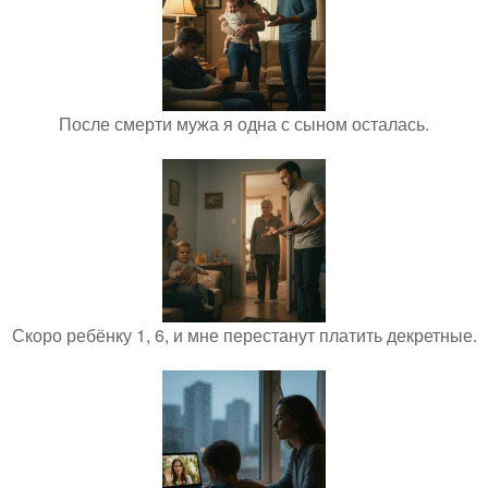
После смерти мужа я одна с сыном осталась.
Скоро ребёнку 1, 6, и мне перестанут платить декретные.