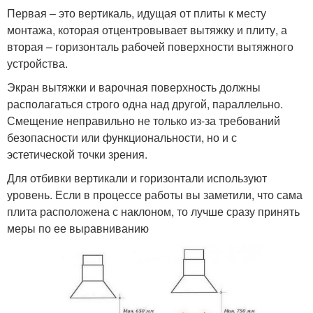
Первая – это вертикаль, идущая от плиты к месту
монтажа, которая отцентровывает вытяжку и плиту, а
вторая – горизонталь рабочей поверхности вытяжного
Кухонная вытяжка
Вытяжка без отвода
устройства.
Экран вытяжки и варочная поверхность должны
располагаться строго одна над другой, параллельно.
Вытяжка без
Смещение неправильно не только из-за требований
Вытяжки без отвода
воздуховода
безопасности или функциональности, но и с
эстетической точки зрения.
Для отбивки вертикали и горизонтали используют
уровень. Если в процессе работы вы заметили, что сама
плита расположена с наклоном, то лучше сразу принять
меры по ее выравниванию