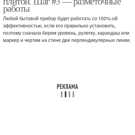
плитой. Шаг #3 — разметочные
работы
Любой бытовой прибор будет работать со 100%-ой
Вытяжки без
эффективностью, если его правильно установить,
Вытяжки в шкафчик
вентиляции
поэтому сначала берем уровень, рулетку, карандаш или
маркер и чертим на стене две перпендикулярные линии.
Вытяжки от плиты
Купольная вытяжка
Рециркуляционная
Вытяжки для газовой
вытяжка
плиты
Газовая труба
Плита без трубы