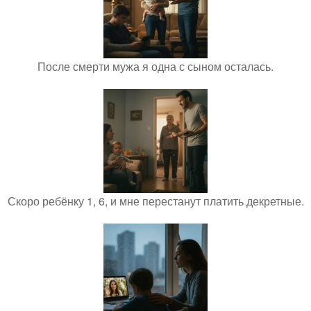
После смерти мужа я одна с сыном осталась.
Скоро ребёнку 1, 6, и мне перестанут платить декретные.