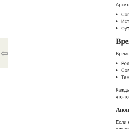
Архит
Сов
Ист
Фут
Вре
⇦
Време
Ред
Сов
Тем
Кажды
что-т
Анон
Если 
площа