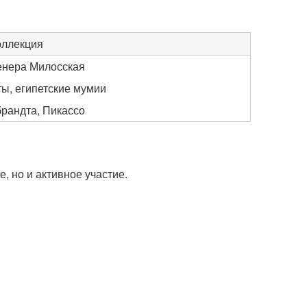
оллекция
енера Милосская
ты, египетские мумии
рандта, Пикассо
 но и активное участие.