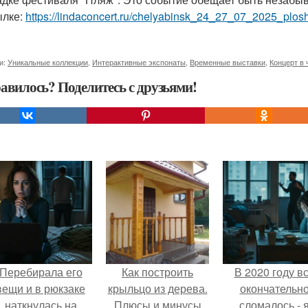
ылке:
https://lindaconcert.ru/chelyabinsk_24_27_07_2025_plos
и:
Уникальные коллекции
,
Интерактивные экспонаты
,
Временные выставки
,
Концерт в 
авилось? Поделитесь с друзьями!
Перебирала его
Как построить
В 2020 году в
вещи и в рюкзаке
крыльцо из дерева.
окончательн
наткнулась на
Плюсы и минусы
сломалось - 