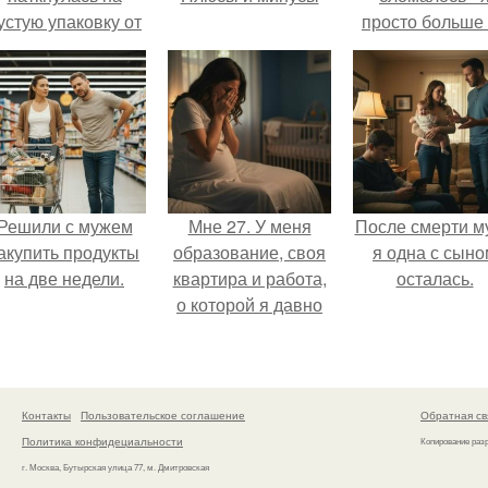
устую упаковку от
просто больше
аких-то таблеток.
тянула всё одн
Решили с мужем
Мне 27. У меня
После смерти м
акупить продукты
образование, своя
я одна с сыно
на две недели.
квартира и работа,
осталась.
о которой я давно
мечтала.
Контакты
Пользовательское соглашение
Обратная св
Политика конфидециальности
Копирование раз
г. Москва, Бутырская улица 77, м. Дмитровская