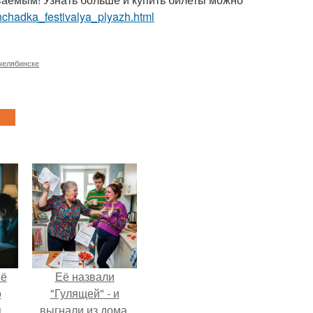
hchadka_festivalya_plyazh.html
челябинске
сё
Её назвали
о
"Гулящей" - и
я
выгнали из дома.