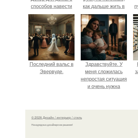
способов навести
как дальше жить в
п
красоту
этой ситуации.
к
Последний вальс в
Здравствуйте. У
Эвервуде.
меня сложилась
з
непростая ситуация
и очень нужна
помощь со
стороны.
© 2026 Дизайн / интерьер / стиль
Незаурядные дизайнерские решения!