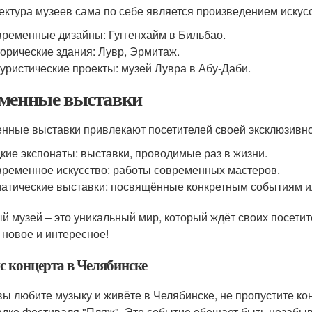
ектура музеев сама по себе является произведением искусс
ременные дизайны: Гуггенхайм в Бильбао.
орические здания: Лувр, Эрмитаж.
уристические проекты: музей Лувра в Абу-Даби.
менные выставки
нные выставки привлекают посетителей своей эксклюзивно
кие экспонаты: выставки, проводимые раз в жизни.
ременное искусство: работы современных мастеров.
атические выставки: посвящённые конкретным событиям и
й музей – это уникальный мир, который ждёт своих посетит
о новое и интересное!
с концерта в Челябинске
вы любите музыку и живёте в Челябинске, не пропустите ко
дке фестиваля "Пляж". Это событие обещает быть незабыв