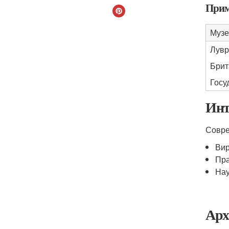
Прим
Музе
Лувр
Брит
Госу
Инт
Совре
Вир
Пра
Нау
Арх