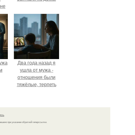
 не
а.
ужа
Два года назад я
м
ушла от мужа -
отношения были
тяжёлые, терпеть
дальше просто не
могла.
язь
решено при указании обратной гиперссылки.