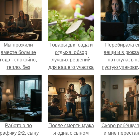
Мы прожили
Товары для сада и
Перебирала е
вместе больше
отдыха: обзор
вещи и в рюкза
года - спокойно,
лучших решений
наткнулась н
тепло, без
для вашего участка
пустую упаковку
конфликтов.
каких-то таблет
Работаю по
После смерти мужа
Скоро ребёнку 1
графику 2/2, сыну
я одна с сыном
и мне перестан