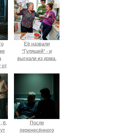
го
Её назвали
ке
"Гулящей" - и
а
выгнали из дома.
 от
ок.
, 6,
После
ут
перенесённого