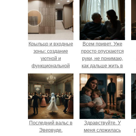
Крыльцо и входные
Всем привет. Уже
зоны: создание
просто опускаются
уютной и
руки, не понимаю,
функциональной
как дальше жить в
зоны в вашем доме
этой ситуации.
Последний вальс в
Здравствуйте. У
Эвервуде.
меня сложилась