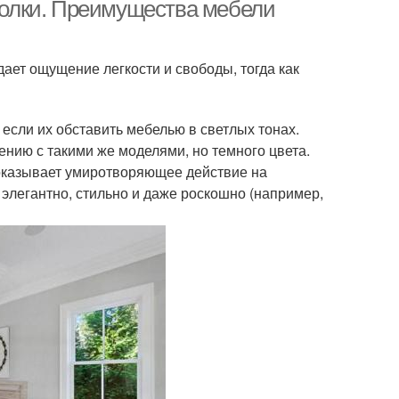
домах
 полки. Преимущества мебели
дает ощущение легкости и свободы, тогда как
льшие квартиры
Квартиры в спб
сли их обставить мебелью в светлых тонах.
нию с такими же моделями, но темного цвета.
Двухкомнатная
ельная квартира
в оказывает умиротворяющее действие на
ленинградка
 элегантно, стильно и даже роскошно (например,
ртиры по данным
Двухкомнатные
истории
квартиры
нт в брежневских
Квартиры без
квартирах
перепланировки