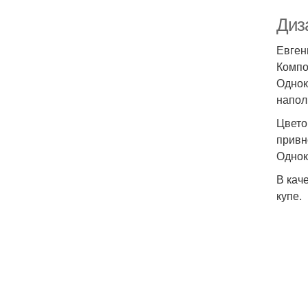
Диза
Евген
Компо
Однок
напол
Цвето
привн
Однок
В кач
купе.