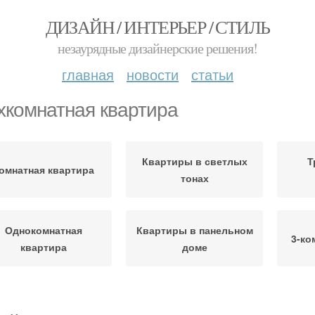
ДИЗАЙН / ИНТЕРЬЕР / СТИЛЬ
незаурядные дизайнерские решения!
главная
новости
статьи
хкомнатная квартира
Квартиры в светлых
Т
омнатная квартира
тонах
Однокомнатная
Квартиры в панельном
3-ко
квартира
доме
Дизайн в трехкомнатной
Квар
временная квартира