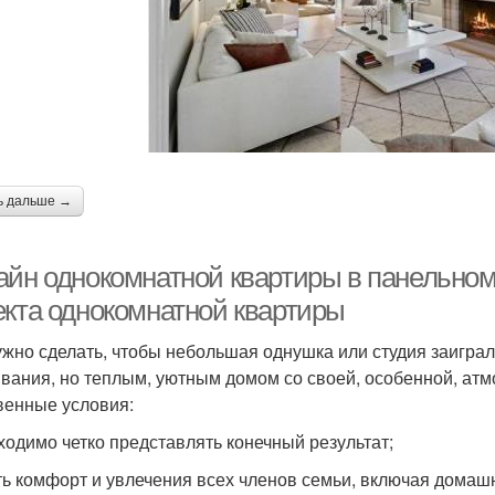
артиры в хрущевке
Комнатные квартиры
Ква
Квартира в стиле
Квартиры в стиле
ь дальше →
айн однокомнатной квартиры в панельном
екта однокомнатной квартиры
ужно сделать, чтобы небольшая однушка или студия заиграл
вания, но теплым, уютным домом со своей, особенной, ат
венные условия:
бходимо четко представлять конечный результат;
сть комфорт и увлечения всех членов семьи, включая дома