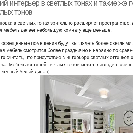
квартиры
кий интерьер в светлых тонах и такие же
тлых тонов
Интерьер для
новка в светлых тонах зрительно расширяет пространство, 
Однокомнатные
Небо
двухкомнатной
я мебель делает небольшую комнату еще меньше.
квартиры
квартиры
 освещенные помещения будут выглядеть более светлыми, е
ая мебель смотрится более празднично и нарядно по сравне
Квартиры с учетом
2-комнатные квартиры
Пан
то считать, что присутствие в интерьере светлых оттенко
ека. Мебель гостиной светлых тонов может выглядеть очень
олепный белый диван).
Квартиры в
Ква
Квартира с размерами
овременном стиле
Ремо
Квартиры в серии
Квартиры в доме