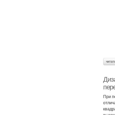
читат
Диз
пер
При п
отлич
квадр
высок