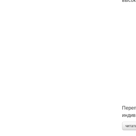
Переп
индив
читат