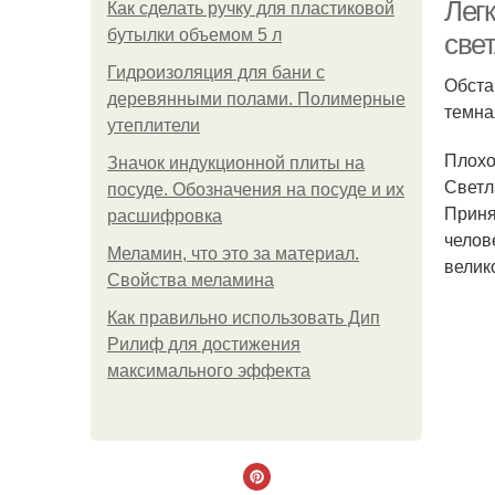
Лег
Как сделать ручку для пластиковой
бутылки объемом 5 л
све
Гидроизоляция для бани с
Обста
деревянными полами. Полимерные
темна
утеплители
Плохо
Значок индукционной плиты на
Светл
посуде. Обозначения на посуде и их
Приня
расшифровка
челов
Меламин, что это за материал.
велик
Свойства меламина
Как правильно использовать Дип
с
Рилиф для достижения
максимального эффекта