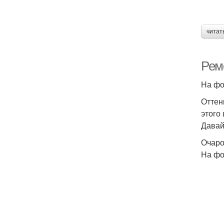
читат
Ремо
На фо
Оттен
этого
Давай
Очаро
На фо