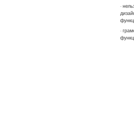
· нел
дизай
функц
· гра
функц