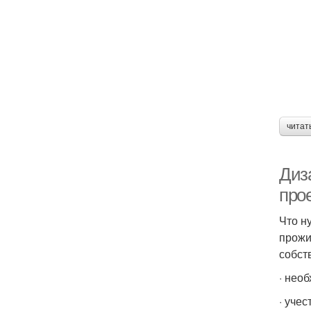
Кв
читат
Диз
про
Что н
прожи
собст
· нео
· уче