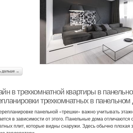
ь дальше →
айн в трехкомнатной квартиры в панельн
епланировки трехкомнатных в панельном
ерепланировке панельной «трешки» важно учитывать этажн
ается в зависимости от этого. Панельные дома отличаются 
атных плит, которые видны снаружи. Здесь обычно плохая з
ие теплопотери.