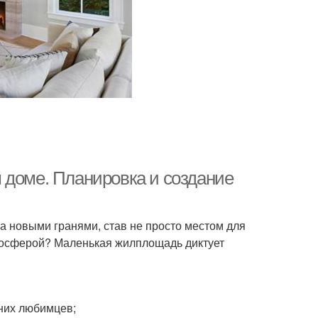
ртиры в старых
Квартира в кантри
 доме. Планировка и создание
а новыми гранями, став не просто местом для
мосферой? Маленькая жилплощадь диктует
шних любимцев;