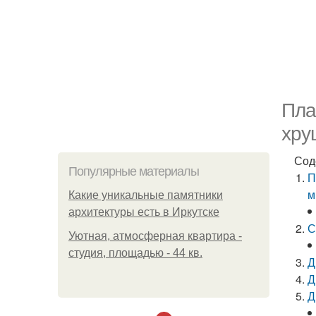
Пла
хру
Сод
Популярные материалы
П
м
Какие уникальные памятники
архитектуры есть в Иркутске
С
Уютная, атмосферная квартира -
студия, площадью - 44 кв.
Д
Д
Д