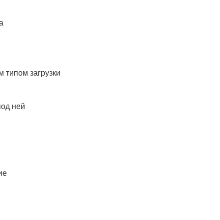
а
 типом загрузки
под ней
ие