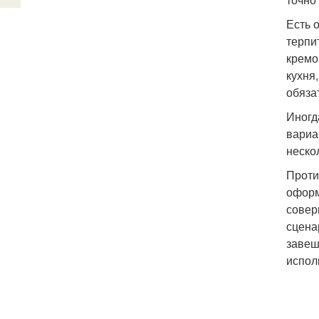
Есть 
терпи
кремо
кухня
обяза
Иногд
вариа
неско
Проти
оформ
совер
сцена
завеш
испол