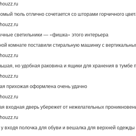
houzz.ru
омый тюль отлично сочетается со шторами горчичного цвет
houzz.ru
чные светильники — «фишка» этого интерьера
ной комнате поставили стиральную машинку с вертикальным
houzz.ru
ьшая, но удобная раковина и ящики для хранения в тумбе 
houzz.ru
ая прихожая оформлена очень удачно
houzz.ru
ая входная дверь убережет от нежелательных проникновен
houzz.ru
 у входя полочка для обуви и вешалка для верхней одежды