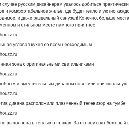
м случае русским дизайнерам удалось добиться практически
ое и комфортабельное жилье, где будет тепло и уютно кажд
одимое, и даже раздельный санузел! Конечно, больше места 
менном и стильном месте намного приятнее.
houzz.ru
ьшая угловая кухня со всем необходимым
houzz.ru
нная зона с оригинальными светильниками
houzz.ru
добным и вместительным диваном повесили оригинальную 
houzz.ru
тив дивана расположили плазменный телевизор на тумбе
houzz.ru
ня выполнена в теплых оттенках. За основу взят бежевый 