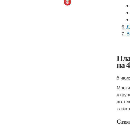
Д
В
Пла
на 
8 июл
Многи
«хрущ
потол
сложн
Стил