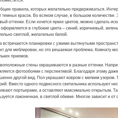
общие правила, которых желательно придерживаться. Инте
т темных красок. Во всяком случае, в большом количестве.
вый оттенки. Если хочется ярких цветов, можно сделать ис
, оформляется в глубокие цвета – синий, коричневый, зеле
тельно светлой, желательно белой.
а встречаются планировки с узкими вытянутыми пространс
нт для меблировки, но это решаемая проблема. Комнату м
льких приемов.
воположные стены окрашиваются в разные оттенки. Наприме
ляется фотообоями с перспективой. Благодаря этому даже 
шенно другой вид. Пол украшают ковром с мелким узором. 
рий. Вместо одного подвесного светильника используют нес
ивают портьерами, а оставляют максимально открытым. Та
ьзуется лаконичная, в светлой обивке. Многое зависит и от 