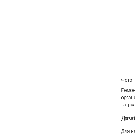
Фото:
Ремон
орган
затру
Диза
Для н