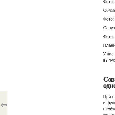
Фото: 
Обяза
Фото: 
Сануз
Фото: 
Плани
У нас
выпус
Сов
одн
При г
⇦
и фун
необх
точно