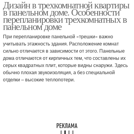
Дизайн в трехкомнатной квартиры
Двухкомнатная
Оригинальный дизайн
в панельном доме. Особенности
квартира
перепланировки трехкомнатных в
панельном доме
Интерьер для
При перепланировке панельной «трешки» важно
2-комнатная квартира
двухкомнатной
учитывать этажность здания. Расположение комнат
квартиры
сильно отличается в зависимости от этого. Панельные
дома отличаются от кирпичных тем, что составлены их
серых квадратных плит, которые видны снаружи. Здесь
Однокомнатные
Однокомнатная
обычно плохая звукоизоляция, а без специальной
квартиры
квартира
отделки – высокие теплопотери.