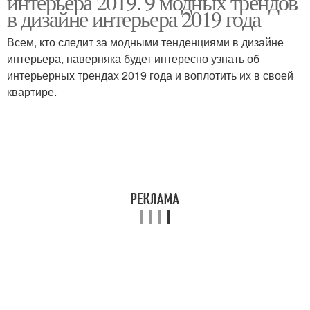
интерьера 2019. 9 модных трендов
квартиры
в дизайне интерьера 2019 года
Всем, кто следит за модными тенденциями в дизайне
Решение для
интерьера, наверняка будет интересно узнать об
однокомнатной
Квартиры под ключ
интерьерных трендах 2019 года и воплотить их в своей
квартиры
квартире.
Квартиры в спб
Винтажный стиль
Стиль в интерьере
Квартиры в кантри
Квартира в стиле
Студии в стиле