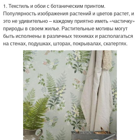
1. Текстиль и обои с ботаническим принтом.
Популярность изображения растений и цветов растет, и
это не удивительно – каждому приятно иметь «частичку»
Интерьер в стиле
Деревенский стиль
природы в своем жилье. Растительные мотивы могут
быть исполнены в различных техниках и располагаться
на стенах, подушках, шторах, покрывалах, скатертях.
Студия в стиле
Комнатная квартира
Квартира в кантри
Трендовые стили
Двухкомнатная
Стили в дизайне
квартира