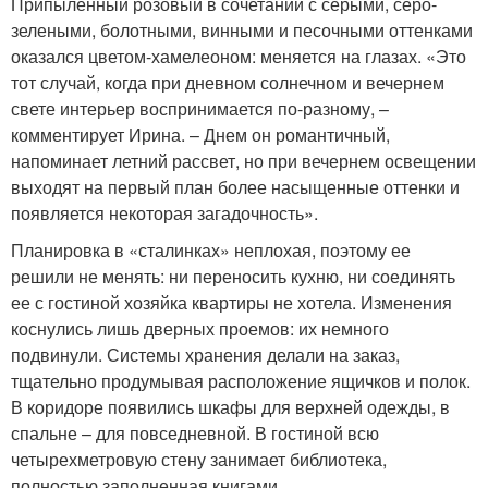
Припыленный розовый в сочетании с серыми, серо-
зелеными, болотными, винными и песочными оттенками
оказался цветом-хамелеоном: меняется на глазах. «Это
тот случай, когда при дневном солнечном и вечернем
свете интерьер воспринимается по-разному, –
комментирует Ирина. – Днем он романтичный,
напоминает летний рассвет, но при вечернем освещении
выходят на первый план более насыщенные оттенки и
появляется некоторая загадочность».
Планировка в «сталинках» неплохая, поэтому ее
решили не менять: ни переносить кухню, ни соединять
ее с гостиной хозяйка квартиры не хотела. Изменения
коснулись лишь дверных проемов: их немного
подвинули. Системы хранения делали на заказ,
тщательно продумывая расположение ящичков и полок.
В коридоре появились шкафы для верхней одежды, в
спальне – для повседневной. В гостиной всю
четырехметровую стену занимает библиотека,
полностью заполненная книгами.