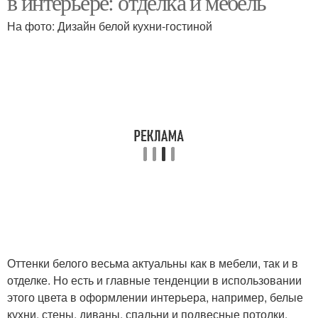
в интерьере: отделка и мебель
На фото: Дизайн белой кухни-гостиной
Интерьер для
Квартиры с учетом
двухкомнатной
квартиры
2-комнатные квартиры
Комнатная квартира
Современные
Современный стиль
тенденции
Оттенки белого весьма актуальны как в мебели, так и в
отделке. Но есть и главные тенденции в использовании
Квартиры с элементами
Квартиры в стиле
этого цвета в оформлении интерьера, например, белые
кухни, стены, диваны, спальни и подвесные потолки.