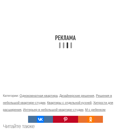
Категории:
Однокомнатная квартира
,
Дизайнерские решения
,
Решения в
небольшой квартире-студии
,
Квартиры с отдельной кухней
,
Хитрости для
расширения
,
Интерьер в небольшой квартире-студии
,
М с ребенком
Читайте также