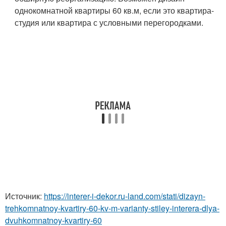
однокомнатной квартиры 60 кв.м, если это квартира-
студия или квартира с условными перегородками.
Источник:
https://interer-i-dekor.ru-land.com/stati/dizayn-
trehkomnatnoy-kvartiry-60-kv-m-varianty-stiley-interera-dlya-
dvuhkomnatnoy-kvartiry-60