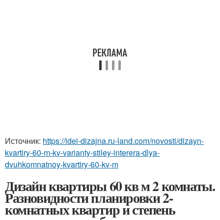
Источник:
https://idei-dizajna.ru-land.com/novosti/dizayn-
kvartiry-60-m-kv-varianty-stiley-interera-dlya-
dvuhkomnatnoy-kvartiry-60-kv-m
Дизайн квартиры 60 кв м 2 комнаты.
Разновидности планировки 2-
комнатных квартир и степень