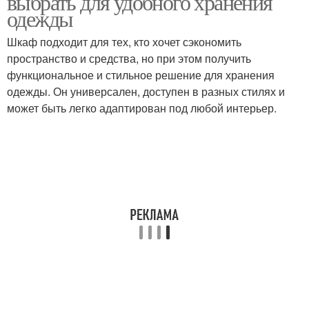
выбрать для удобного хранения
квартире
одежды
Шкаф подходит для тех, кто хочет сэкономить
Двухуровневая
пространство и средства, но при этом получить
Квартиры с мансардой
квартира
функциональное и стильное решение для хранения
одежды. Он универсален, доступен в разных стилях и
может быть легко адаптирован под любой интерьер.
Квартиры в мансарде
Квартира на мансарде
Двухуровневые
Интерьер в стиле
квартиры
Квартиры в кантри
Квартиры в стиле