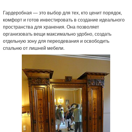
Гардеробная — это выбор для тех, кто ценит порядок,
комфорт и готов инвестировать в создание идеального
Студии в стиле
Деревенский стиль
пространства для хранения. Она позволяет
организовать вещи максимально удобно, создать
отдельную зону для переодевания и освободить
спальню от лишней мебели.
Квартира в кантри
Трендовые стили
Двухкомнатная
Стили в дизайне
квартира
Средиземноморский
Дом в стиле
стиль