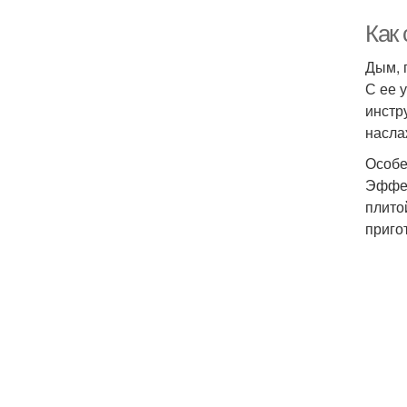
Как
Дым, 
С ее 
инстр
насла
Особе
Эффек
плито
приго