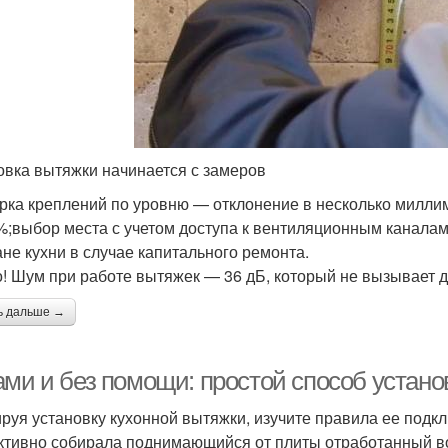
овка вытяжки начинается с замеров
рка креплений по уровню — отклонение в несколько милли
%;выбор места с учетом доступа к вентиляционным каналам
ане кухни в случае капитального ремонта.
! Шум при работе вытяжек — 36 дБ, который не вызывает 
ь дальше →
ами и без помощи: простой способ устано
руя установку кухонной вытяжки, изучите правила ее подк
тивно собирала поднимающийся от плиты отработанный воз