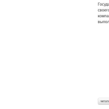
Госуд
своег
компа
выпол
читат