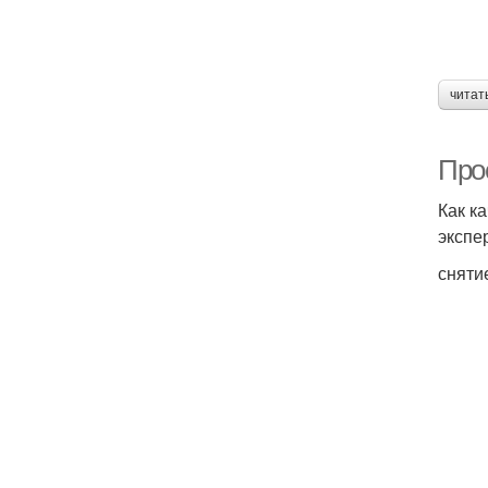
читат
Про
Как к
экспе
сняти