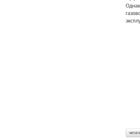
Однак
газов
экспл
читат