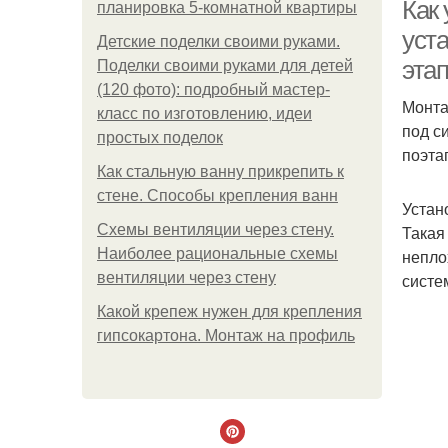
Как
планировка 5-комнатной квартиры
уст
Детские поделки своими руками.
эта
Поделки своими руками для детей
В
(120 фото): подробный мастер-
Монта
класс по изготовлению, идеи
под с
простых поделок
поэта
Как стальную ванну прикрепить к
стене. Способы крепления ванн
Устан
Схемы вентиляции через стену.
Такая
Наиболее рациональные схемы
непло
вентиляции через стену
систе
Какой крепеж нужен для крепления
гипсокартона. Монтаж на профиль