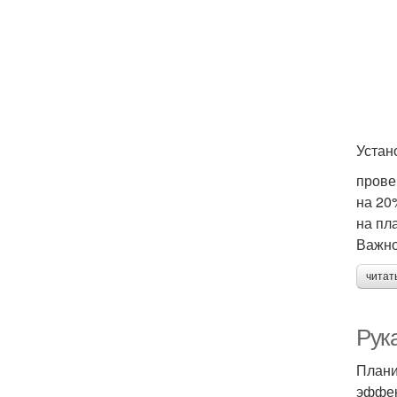
Устан
прове
на 20
на пл
Важно
читат
Рук
Плани
эффек