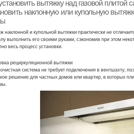
 установить вытяжку над газовой плитой 
ановить наклонную или купольную вытяжку
пы
ытяжки без отвода
ж наклонной и купольной вытяжки практически не отличает
илу выполнить его своими руками, сэкономив при этом нек
пно весь процесс установки.
овка рециркуляционной вытяжки
 очистная система не требует подключения в вентшахту, поэ
хое решение для частных домов или квартир, в которых пл
мы.