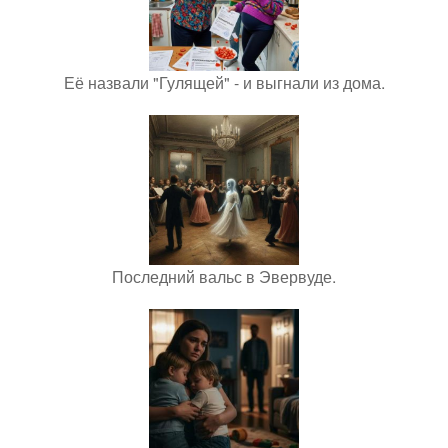
Её назвали "Гулящей" - и выгнали из дома.
Последний вальс в Эвервуде.