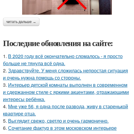
читать дальше →
Последние обновления на сайте:
1.
В 2020 году всё окончательно сломалось - я просто
больше не тянула всё одна.
2.
Здравствуйте. У меня сложилась непростая ситуация
и очень нужна помощь со стороны.
3.
Интерьер детской комнаты выполнен в современном
и сдержанном стиле с яркими акцентами, отражающими
интересы ребёнка.
4.
Мне уже 56, я одна после развода, живу в старенькой
квартире отца.
5.
Выглядит свежо, светло и очень гармонично.
6.
Сочетание фактур в этом московском интерьере