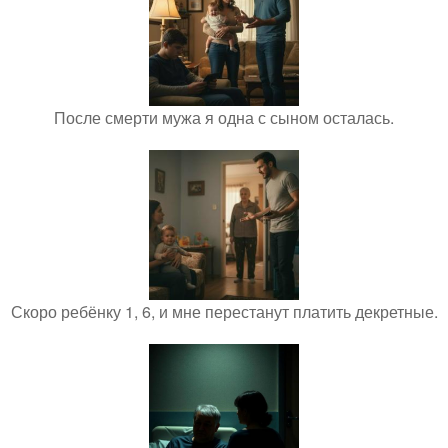
После смерти мужа я одна с сыном осталась.
Скоро ребёнку 1, 6, и мне перестанут платить декретные.