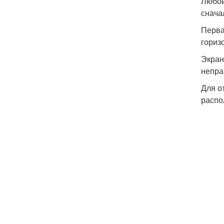
Любой
снача
Перва
гориз
Экран
непра
Для о
распо