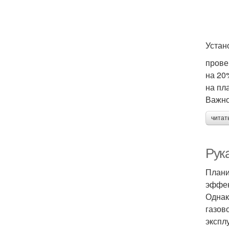
Устан
прове
на 20
на пл
Важно
читат
Рук
Плани
эффек
Однак
газов
экспл