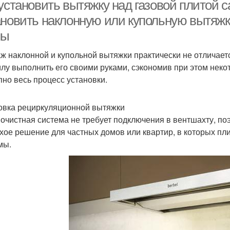
 установить вытяжку над газовой плитой 
ановить наклонную или купольную вытяжку
пы
ж наклонной и купольной вытяжки практически не отличает
илу выполнить его своими руками, сэкономив при этом нек
пно весь процесс установки.
овка рециркуляционной вытяжки
 очистная система не требует подключения в вентшахту, поэ
хое решение для частных домов или квартир, в которых пл
мы.