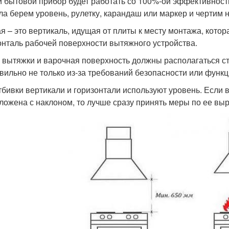
 бытовой прибор будет работать со 100%-ой эффективность
ла берем уровень, рулетку, карандаш или маркер и чертим 
я – это вертикаль, идущая от плиты к месту монтажа, котор
онталь рабочей поверхности вытяжного устройства.
 вытяжки и варочная поверхность должны располагаться ст
вильно не только из-за требований безопасности или функци
тбивки вертикали и горизонтали используют уровень. Если 
ложена с наклоном, то лучше сразу принять меры по ее в