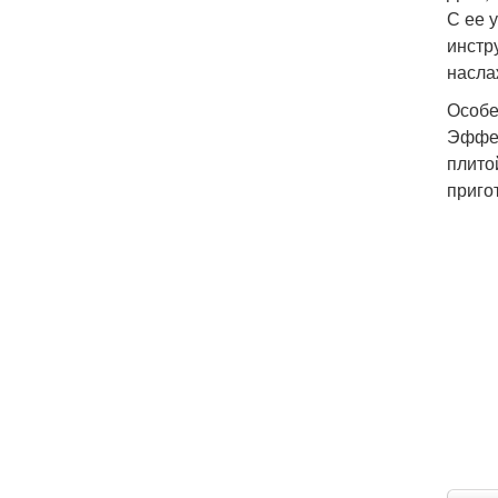
С ее 
инстр
насла
Особе
Эффек
плито
приго