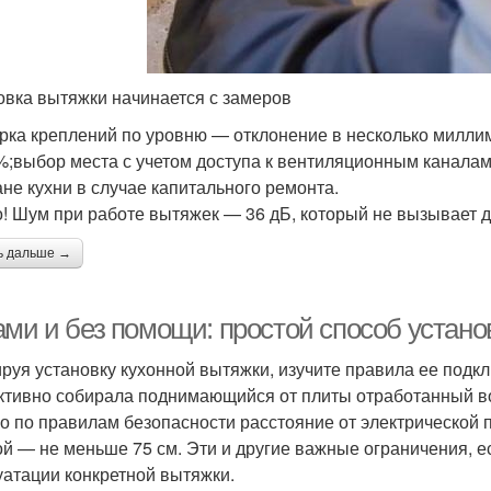
овка вытяжки начинается с замеров
рка креплений по уровню — отклонение в несколько милли
%;выбор места с учетом доступа к вентиляционным каналам
ане кухни в случае капитального ремонта.
! Шум при работе вытяжек — 36 дБ, который не вызывает 
ь дальше →
ами и без помощи: простой способ устано
руя установку кухонной вытяжки, изучите правила ее подк
тивно собирала поднимающийся от плиты отработанный воз
о по правилам безопасности расстояние от электрической п
ой — не меньше 75 см. Эти и другие важные ограничения, ес
уатации конкретной вытяжки.