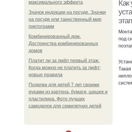
Как
максимального эффекта
уст
Значок индукции на посуде. Значки
эта
на посуде или таинственный мир
пиктограмм
Монта
Комбинированный дом.
под с
Достоинства комбинированных
поэта
домов
Платит ли за лифт первый этаж.
Устан
Когда можно не платить за лифт:
Такая
новые правила
непло
систе
Поделки для детей 7 лет своими
руками из картона, бумаги, шишек и
пластилина. Фото лучших
самоделок для семилетних детей