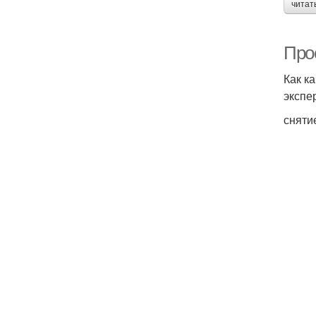
читат
Про
Как к
экспе
сняти