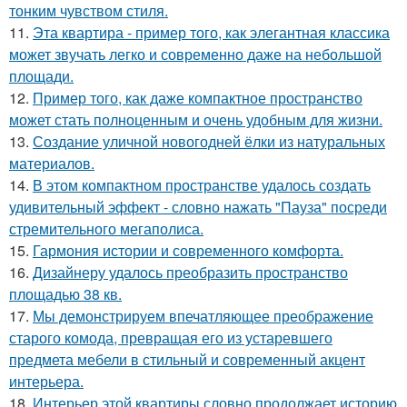
тонким чувством стиля.
11.
Эта квартира - пример того, как элегантная классика
может звучать легко и современно даже на небольшой
площади.
12.
Пример того, как даже компактное пространство
может стать полноценным и очень удобным для жизни.
13.
Создание уличной новогодней ёлки из натуральных
материалов.
14.
В этом компактном пространстве удалось создать
удивительный эффект - словно нажать "Пауза" посреди
стремительного мегаполиса.
15.
Гармония истории и современного комфорта.
16.
Дизайнеру удалось преобразить пространство
площадью 38 кв.
17.
Мы демонстрируем впечатляющее преображение
старого комода, превращая его из устаревшего
предмета мебели в стильный и современный акцент
интерьера.
18.
Интерьер этой квартиры словно продолжает историю