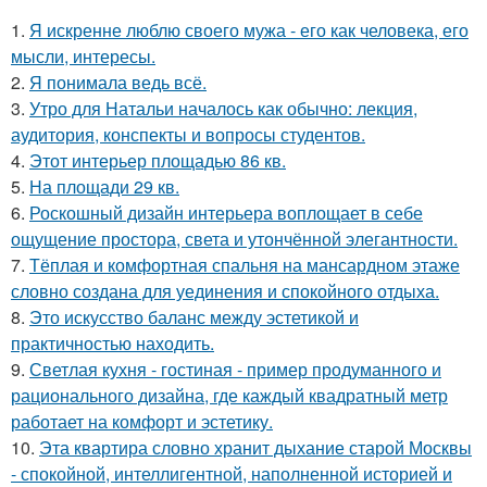
1.
Я искренне люблю своего мужа - его как человека, его
мысли, интересы.
2.
Я понимала ведь всё.
3.
Утро для Натальи началось как обычно: лекция,
аудитория, конспекты и вопросы студентов.
4.
Этот интерьер площадью 86 кв.
5.
На площади 29 кв.
6.
Роскошный дизайн интерьера воплощает в себе
ощущение простора, света и утончённой элегантности.
7.
Тёплая и комфортная спальня на мансардном этаже
словно создана для уединения и спокойного отдыха.
8.
Это искусство баланс между эстетикой и
практичностью находить.
9.
Светлая кухня - гостиная - пример продуманного и
рационального дизайна, где каждый квадратный метр
работает на комфорт и эстетику.
10.
Эта квартира словно хранит дыхание старой Москвы
- спокойной, интеллигентной, наполненной историей и