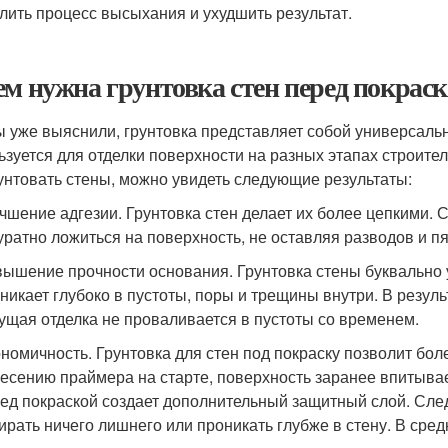
лить процесс высыхания и ухудшить результат.
ем нужна грунтовка стен перед покрас
ы уже выяснили, грунтовка представляет собой универсаль
ьзуется для отделки поверхности на разных этапах строител
унтовать стены, можно увидеть следующие результаты:
чшение адгезии. Грунтовка стен делает их более цепкими.
уратно ложиться на поверхность, не оставляя разводов и пя
ышение прочности основания. Грунтовка стены буквально у
никает глубоко в пустоты, поры и трещины внутри. В резуль
ущая отделка не проваливается в пустоты со временем.
номичность. Грунтовка для стен под покраску позволит бол
есению праймера на старте, поверхность заранее впитывае
ед покраской создает дополнительный защитный слой. След
ирать ничего лишнего или проникать глубже в стену. В сре