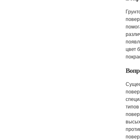
Грунт
повер
помог
разли
появл
цвет 
покра
Вопр
Сущес
повер
специ
типов
повер
высых
проти
повер