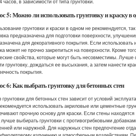
4 часов, в зависимости от типа грунтовки.
ос 5: Можно ли использовать грунтовку и краску в 
ьзование грунтовки и краски в одном не рекомендуется, так
овка предназначена для подготовки поверхности, улучшения 
азначена для декоративного покрытия. Если использовать и
ска может не прочно закрепиться на поверхности. Кроме тог
еские свойства, которые могут быть несовместимы. Лучше 
ти грунтовку, дождаться ее высыхания, а затем нанести кра
вечность покрытия.
ос 6: Как выбрать грунтовку для бетонных стен
 грунтовки для бетонных стен зависит от условий эксплуат
рекомендуется использовать акриловые или цементные грун
ечивают прочную основу для краски. Если стены находятся
, лучше выбирать грунтовки с противогрибковыми добавками
енней или наружной. Для наружных стен предпочтение отда
афиолетовому излучению и атмосферным воздействиям. Пе