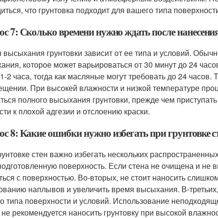
диться, что грунтовка подходит для вашего типа поверхност
ос 7: Сколько времени нужно ждать после нанесени
 высыхания грунтовки зависит от ее типа и условий. Обыч
ания, которое может варьироваться от 30 минут до 24 час
 1-2 часа, тогда как масляные могут требовать до 24 часов
ещении. При высокей влажности и низкой температуре про
ться полного высыхания грунтовки, прежде чем приступать
сти к плохой адгезии и отслоению краски.
ос 8: Какие ошибки нужно избегать при грунтовке с
рунтовке стен важно избегать нескольких распространенных
подготовленную поверхность. Если стена не очищена и не 
ться с поверхностью. Во-вторых, не стоит наносить слишком 
ованию наплывов и увеличить время высыхания. В-третьих
о типа поверхности и условий. Использование неподходяще
 не рекомендуется наносить грунтовку при высокой влажност