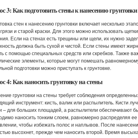
ос 3: Как подготовить стены к нанесению грунтовки
товка стен к нанесению грунтовки включает несколько этап
 грязи и старой краски. Для этого можно использовать щет
ния. Если на стенах есть трещины или щели, их нужно заде
хность должна быть сухой и чистой. Если стены имеют жирн
ть с помощью специальных средств или скребков. Также важ
лические элементы, которые могут помешать равномерному
льной подготовки можно приступать к грунтовке.
ос 4: Как наносить грунтовку на стены
ение грунтовки на стены требует соблюдения определенны
дящий инструмент: кисть, валик или распылитель. Кисти луч
и – для больших площадей, а распылители обеспечивают б
одимо наносить тонким слоем, равномерно распределяя ее 
влении, чтобы избежать полос и наплывов. После нанесени
стью высохнет, прежде чем наносить второй. Время высыха