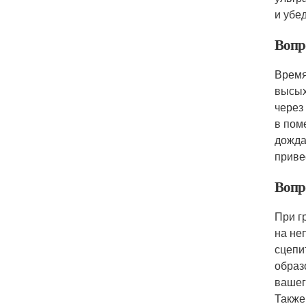
и убе
Вопр
Время
высых
через
в пом
дожда
приве
Вопр
При г
на не
сцепи
образ
вашег
Также