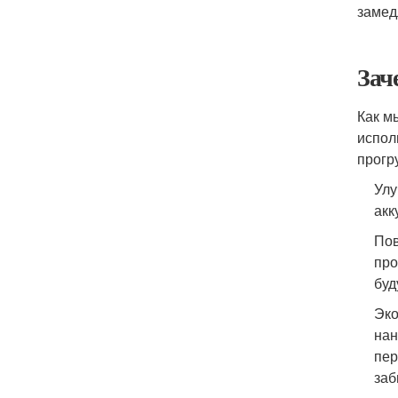
замед
Зач
Как м
испол
прогр
Улу
акк
Пов
про
буд
Эко
нан
пер
заб