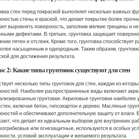
овка стен перед покраской выполняет несколько важных фу
хностью стены и краской, что делает покрытие более прочн
ает выровнять поверхность, заполнив мелкие трещины и не
чными дефектами. В-третьих, грунтовка защищает поверхнос
ение пятен и отслоек. Кроме того, грунтовка способствует
более насыщенным и однородным. Таким образом, грунтовк
ской для достижения результата.
ос 2: Какие типы грунтовок существуют для стен
твует несколько типы грунтовок для стен, каждая из котор
хностей. Наиболее распространенные виды включают акри
ализированные грунтовки. Акриловые грунтовки наиболее 
 стен, включая бетон, гипсокартон и дерево. Масляные гру
хностей и обеспечивают дополнительную защиту от влаги. 
ают, что делает их идеальным выбором для внутренних раб
вогрибковые или огнезащитные, используются в особых усл
хности, условий эксплуатации и желаемого результата.