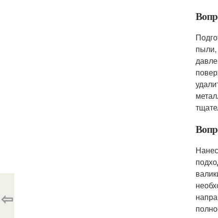
Вопр
Подго
пыли,
давле
повер
удали
метал
тщате
Вопр
Нанес
подхо
валик
необх
⇦
напра
полно