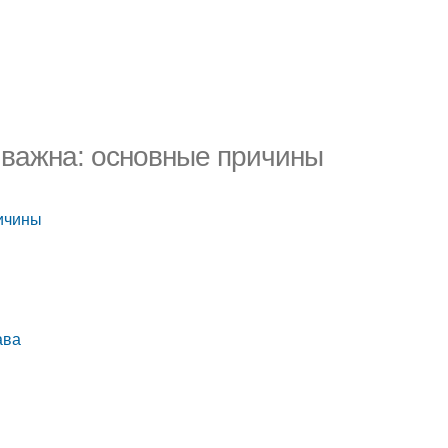
й важна: основные причины
ричины
ава