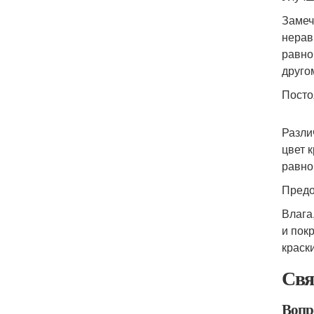
Замеч
нерав
равно
друго
Посто
Разли
цвет 
равно
Предо
Влага
и пок
краски
Свя
Вопр