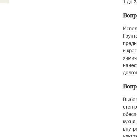
1 до 2
Вопр
Испол
Грунт
предн
и кра
химич
нанес
долго
Вопр
Выбор
стен 
обесп
кухня
внутр
ультр