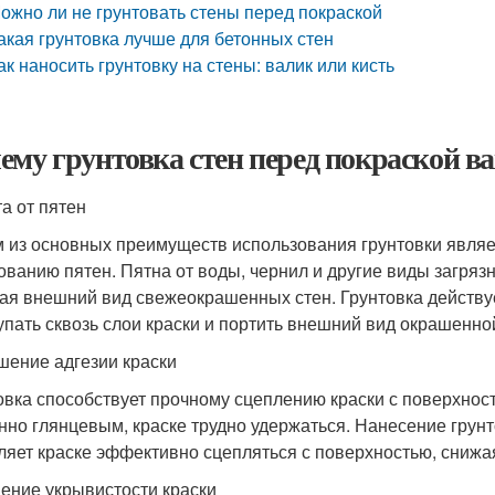
ожно ли не грунтовать стены перед покраской
акая грунтовка лучше для бетонных стен
ак наносить грунтовку на стены: валик или кисть
ему грунтовка стен перед покраской 
а от пятен
 из основных преимуществ использования грунтовки являе
ованию пятен. Пятна от воды, чернил и другие виды загрязн
ая внешний вид свежеокрашенных стен. Грунтовка действуе
упать сквозь слои краски и портить внешний вид окрашенно
ение адгезии краски
овка способствует прочному сцеплению краски с поверхнос
нно глянцевым, краске трудно удержаться. Нанесение грунт
ляет краске эффективно сцепляться с поверхностью, снижа
ение укрывистости краски