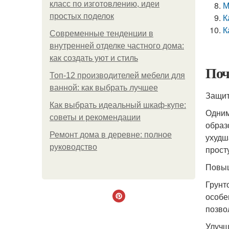
класс по изготовлению, идеи
М
простых поделок
К
К
Современные тенденции в
внутренней отделке частного дома:
как создать уют и стиль
Поч
Топ-12 производителей мебели для
ванной: как выбрать лучшее
Защит
Как выбрать идеальный шкаф-купе:
Одним
советы и рекомендации
образ
Ремонт дома в деревне: полное
ухудш
руководство
прост
Повыш
Грунт
особе
позво
Улучш