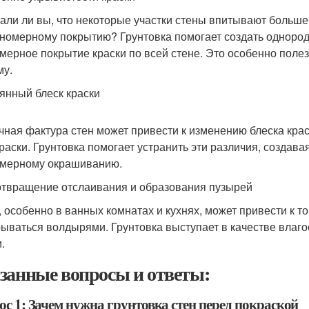
али ли вы, что некоторые участки стены впитывают больше к
номерному покрытию? Грунтовка помогает создать однород
мерное покрытие краски по всей стене. Это особенно полезн
му.
янный блеск краски
чная фактура стен может привести к изменению блеска краск
краски. Грунтовка помогает устранить эти различия, созда
мерному окрашиванию.
твращение отслаивания и образования пузырей
, особенно в ванных комнатах и кухнях, может привести к т
рываться волдырями. Грунтовка выступает в качестве влаг
.
занные вопросы и ответы:
ос 1: Зачем нужна грунтовка стен перед покраской