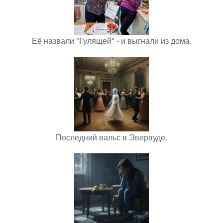
Её назвали "Гулящей" - и выгнали из дома.
Последний вальс в Эвервуде.