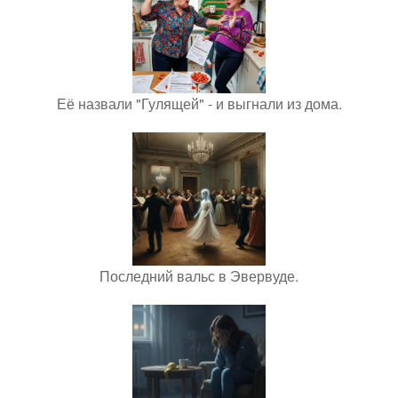
Её назвали "Гулящей" - и выгнали из дома.
Последний вальс в Эвервуде.