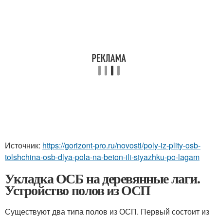
Источник:
https://gorizont-pro.ru/novosti/poly-iz-plity-osb-
tolshchina-osb-dlya-pola-na-beton-ili-styazhku-po-lagam
Укладка ОСБ на деревянные лаги.
Устройство полов из ОСП
Существуют два типа полов из ОСП. Первый состоит из