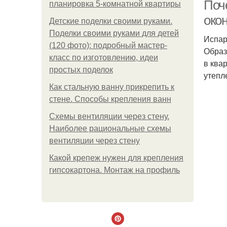
Поч
планировка 5-комнатной квартиры
око
Детские поделки своими руками.
Поделки своими руками для детей
Испар
(120 фото): подробный мастер-
Образ
класс по изготовлению, идеи
в квар
простых поделок
утепл
Как стальную ванну прикрепить к
стене. Способы крепления ванн
Схемы вентиляции через стену.
Наиболее рациональные схемы
вентиляции через стену
Какой крепеж нужен для крепления
гипсокартона. Монтаж на профиль