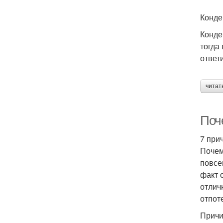
Конде
Конде
тогда
ответ
читат
Поч
7 при
Почем
повсе
факт 
отлич
отпот
Причи