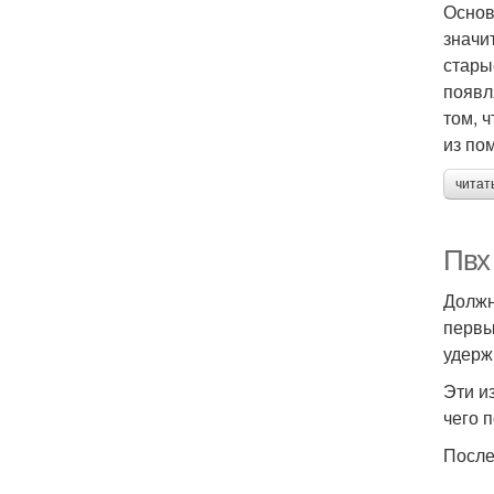
Основ
значи
стары
появл
том, 
из по
читат
Пвх
Должн
первы
удерж
Эти и
чего 
После