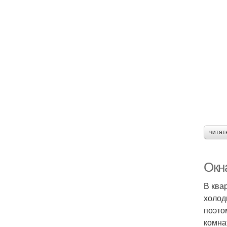
читат
Окн
В ква
холод
поэто
комна