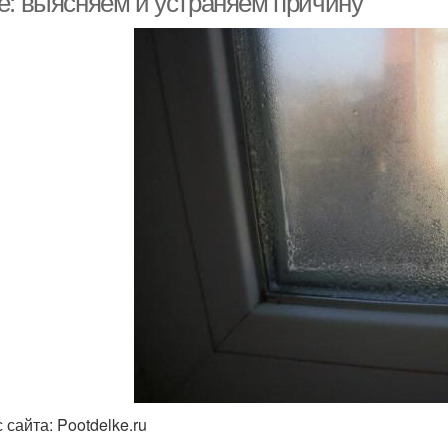
е: выясняем и устраняем причину
 сайта: Pootdelke.ru