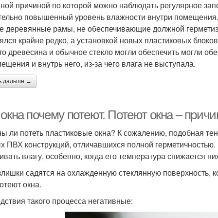
ной причиной по которой можно наблюдать регулярное запо
тельно повышенный уровень влажности внутри помещения. 
е деревянные рамы, не обеспечивающие должной герметиза
ялся крайне редко, а установкой новых пластиковых блоков
что древесина и обычное стекло могли обеспечить могли о
мещения и внутрь него, из-за чего влага не выступала.
ь дальше →
 окна почему потеют. Потеют окна – при
ы ли потеть пластиковые окна? К сожалению, подобная тен
х ПВХ конструкций, отличавшихся полной герметичностью. В
ивать влагу, особенно, когда его температура снижается ни
злишки садятся на охлажденную стеклянную поверхность, ко
потеют окна.
дствия такого процесса негативные: