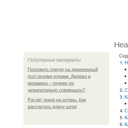
Hea
Сод
Популярные материалы
H
Положить плитку на деревянный
пол своими руками. Дерево и
керамика – почему их
С
нежелательно совмещать?
К
Расчет ткани на шторы. Как
рассчитать длину штор
С
К
К