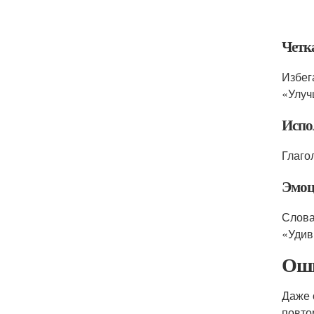
Четк
Избег
«Улуч
Испо
Глаго
Эмоц
Слова
«Удив
Оши
Даже 
повто