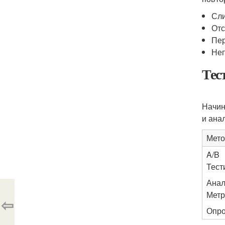
Сл
Отс
Пер
Неп
Тес
Начин
и ана
Мето
A/B
Тест
Анал
Метр
⇦
Опр