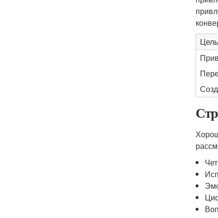
привл
конве
Цель
Прив
Пере
Созд
Стр
Хорош
рассм
Чет
Исп
Эм
Циф
Воп