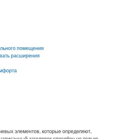
ольного помещения
овать расширения
омфорта
чевых элементов, которые определяют,
написанный заголовок способен не только