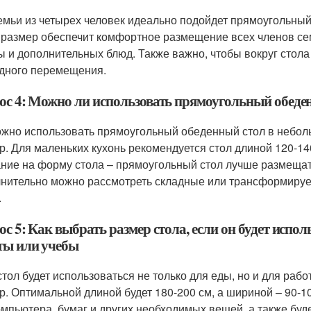
емьи из четырех человек идеально подойдет прямоугольный 
 размер обеспечит комфортное размещение всех членов сем
ы и дополнительных блюд. Также важно, чтобы вокруг стола
дного перемещения.
ос 4: Можно ли использовать прямоугольный обеде
ожно использовать прямоугольный обеденный стол в небол
р. Для маленьких кухонь рекомендуется стол длиной 120-140
ние на форму стола – прямоугольный стол лучше размещать
нительно можно рассмотреть складные или трансформируе
.
с 5: Как выбрать размер стола, если он будет исполь
ты или учебы
стол будет использоваться не только для еды, но и для раб
р. Оптимальной длиной будет 180-200 см, а шириной – 90-10
омпьютера, бумаг и других необходимых вещей, а также бу