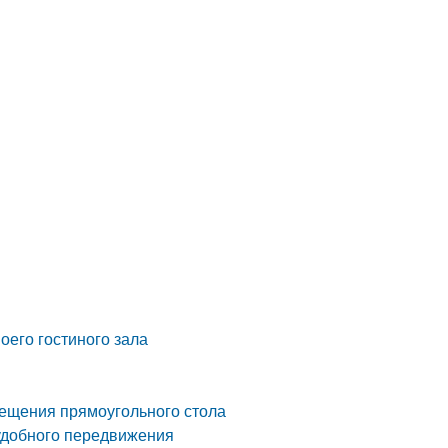
оего гостиного зала
л
ещения прямоугольного стола
 удобного передвижения