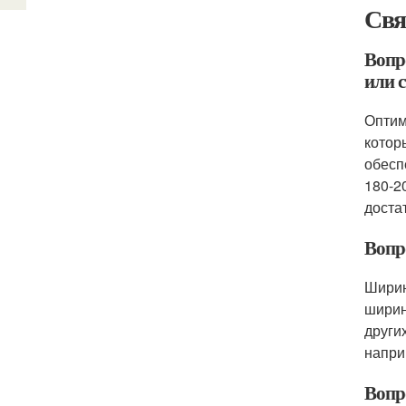
Свя
Вопр
или 
Оптим
котор
обесп
180-2
доста
Вопро
Ширин
ширин
други
напри
Вопро