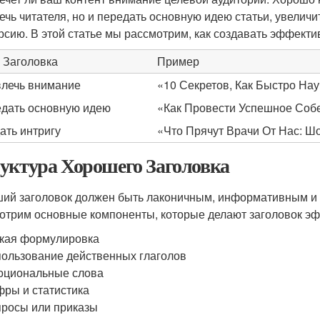
ечь читателя, но и передать основную идею статьи, увелич
рсию. В этой статье мы рассмотрим, как создавать эффекти
 Заголовка
Пример
лечь внимание
«10 Секретов, Как Быстро На
дать основную идею
«Как Провести Успешное Соб
ать интригу
«Что Прячут Врачи От Нас: 
уктура Хорошего Заголовка
ий заголовок должен быть лаконичным, информативным и
отрим основные компоненты, которые делают заголовок э
кая формулировка
ользование действенных глаголов
оциональные слова
ры и статистика
росы или приказы