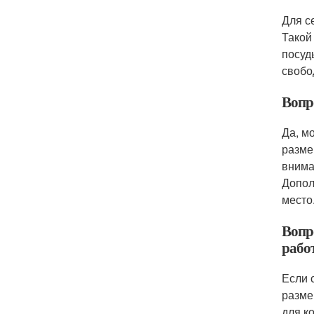
Для с
Такой
посуд
свобо
Вопр
Да, м
разме
внима
Допол
место
Вопро
рабо
Если 
разме
для к