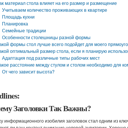
ак материал стола влияет на его размер и размещение
Учитываем количество проживающих в квартире
Площадь кухни
Планировка
Семейные традиции
Особенности столешницы разной формы
акой формы стол лучше всего подойдет для моего прямоуг
акой оптимальный размер стола, если я планирую использ
Адаптация под различные типы рабочих мест
акое расстояние между стулом и столом необходимо для к
От чего зависит высота?
lines:
ему Заголовки Так Важны?
ху информационного изобилия заголовок стал одним из клю
ечет ли ваш контент внимание целевой аудитории. Хорошо 