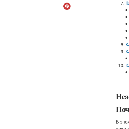
К
К
К
К
Head
Поч
В эпо
привл