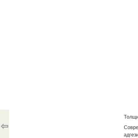
Толщи
⇦
Совре
адгез