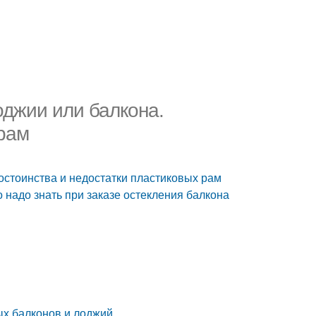
оджии или балкона.
 рам
остоинства и недостатки пластиковых рам
о надо знать при заказе остекления балкона
ых балконов и лоджий