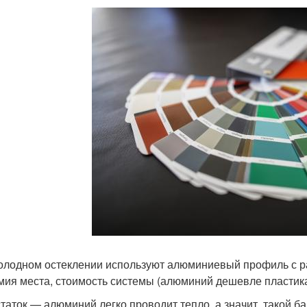
олодном остеклении используют алюминиевый профиль с 
мия места, стоимость системы (алюминий дешевле пластика)
таток — алюминий легко проводит тепло, а значит, такой б