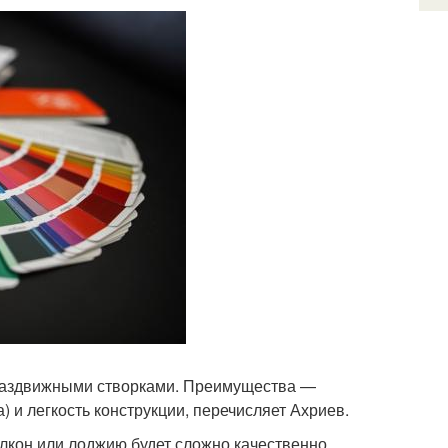
раздвижными створками. Преимущества —
 и легкость конструкции, перечисляет Ахриев.
алкон или лоджию будет сложно качественно