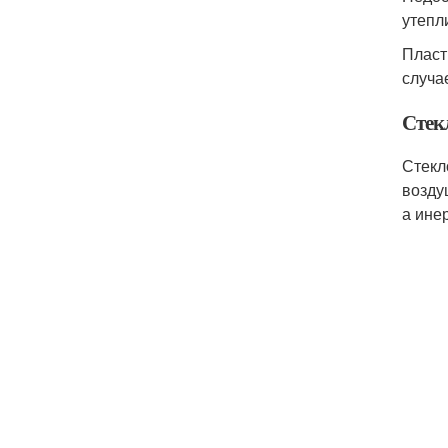
утепл
Пласт
случа
Стек
Стекл
возду
а ине