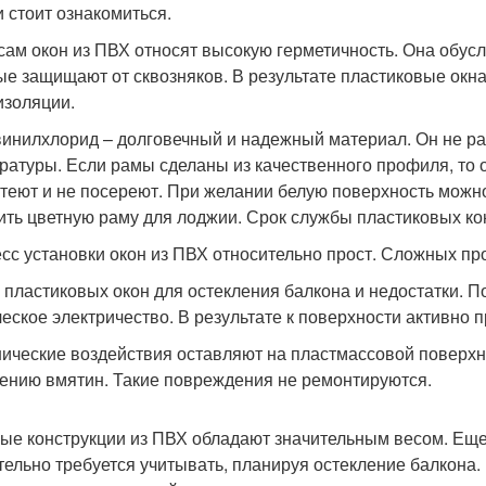
и стоит ознакомиться.
сам окон из ПВХ относят высокую герметичность. Она обус
ые защищают от сквозняков. В результате пластиковые окн
золяции.
инилхлорид – долговечный и надежный материал. Он не ра
ратуры. Если рамы сделаны из качественного профиля, то 
теют и не посереют. При желании белую поверхность мож
ить цветную раму для лоджии. Срок службы пластиковых кон
сс установки окон из ПВХ относительно прост. Сложных про
у пластиковых окон для остекления балкона и недостатки.
ческое электричество. В результате к поверхности активно 
ические воздействия оставляют на пластмассовой поверхн
ению вмятин. Такие повреждения не ремонтируются.
ые конструкции из ПВХ обладают значительным весом. Еще
тельно требуется учитывать, планируя остекление балкона.