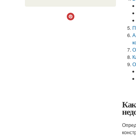
П
А
к
О
К
О
Как
нед
Опред
конст