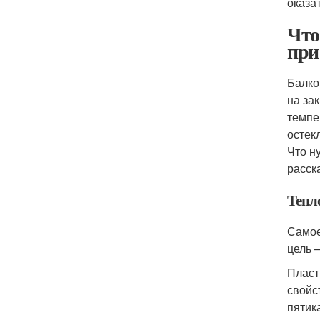
оказа
Что
при
Балко
на за
темпе
остек
Что н
расск
Тепло
Самое
цель 
Пласт
свойс
пятик