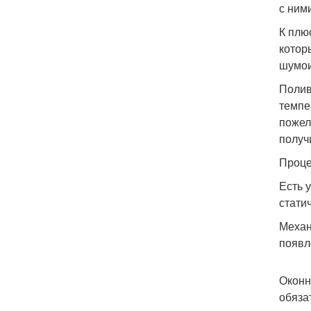
с ним
К плю
котор
шумои
Полив
темпе
пожел
получ
Проце
Есть 
стати
Механ
появл
Оконн
обяза