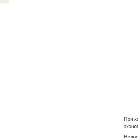
При х
эконо
Недос