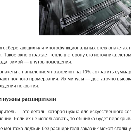
ргосберегающих или многофункциональных стеклопакетах н
а. Такое окно отражает тепло в сторону его источника: лет
ада, зимой — внутрь помещения.
опакеты с напылением позволяют на 10% сократить суммар
кают полного промерзания. Их минусы — достаточно высока
ждении покрытия.
м нужны расширители
ритель — это деталь, которая нужна для искусственного соз
лении. Если их не использовать, то обшивка будет перекрыва
е монтажа лоджии без расширителя заказчик может столкнут