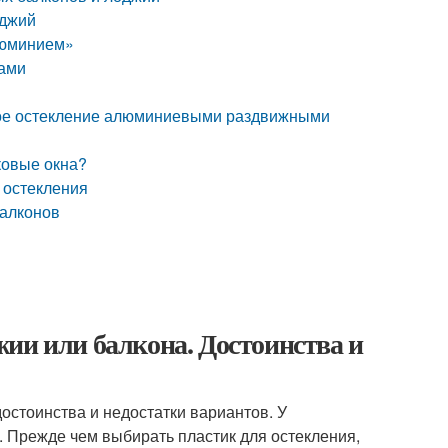
оджий
люминием»
нами
ное остекление алюминиевыми раздвижными
ковые окна?
 остекления
балконов
ии или балкона. Достоинства и
достоинства и недостатки вариантов. У
. Прежде чем выбирать пластик для остекления,