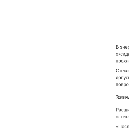
В эне
оксид
прохл
Стекл
допус
повре
Заче
Расши
остек
«Посл