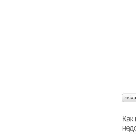
читат
Как
нед