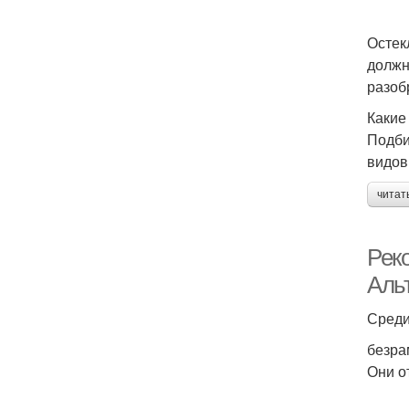
Остек
должн
разоб
Какие
Подби
видов
читат
Рек
Аль
Среди
безра
Они о