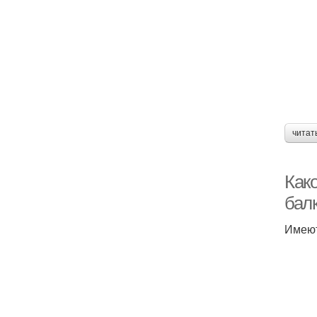
читат
Как
бал
Имеют