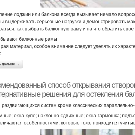
ление лоджии или балкона всегда вызывает немало вопрос
ы выдерживать серьезные нагрузки и демонстрировать ма
раться, как выбрать балконную раму и на что обратить свое
 бывают балконные рамы
рая материал, особое внимание следует уделять их характе
:
ь дальше →
омендованный способ открывания створок
тернативные решения для остекления ба
 раздвигающихся систем кроме классических параллельно
мные; окна-купе; наклонно-сдвижные; окна-гармошка; под
тличаются особенностями, которые тоже приходится учитыв