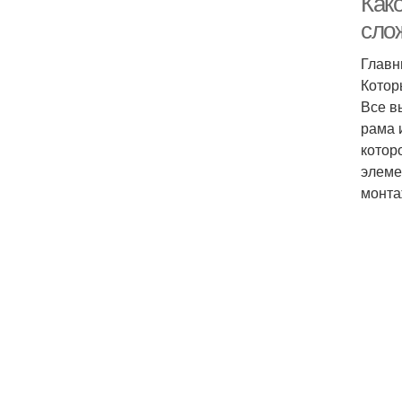
Как
сло
Главн
Котор
Все в
рама 
котор
элеме
монта