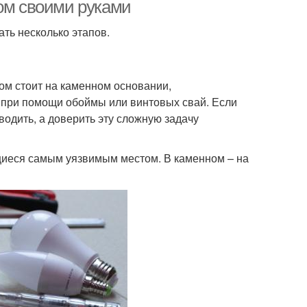
дом своими руками
ать несколько этапов.
алконные окна
Теплые окна
ом стоит на каменном основании,
о при помощи обоймы или винтовых свай. Если
одить, а доверить эту сложную задачу
Окна с наклонно-
аспашные окна
сдвижным механизмом
щиеся самым уязвимым местом. В каменном – на