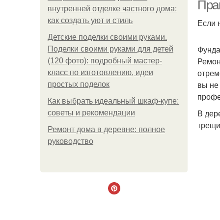
Пра
внутренней отделке частного дома:
как создать уют и стиль
Если 
Детские поделки своими руками.
Фунд
Поделки своими руками для детей
Ремон
(120 фото): подробный мастер-
отрем
класс по изготовлению, идеи
вы не
простых поделок
профе
Как выбрать идеальный шкаф-купе:
В дер
советы и рекомендации
трещи
Ремонт дома в деревне: полное
руководство