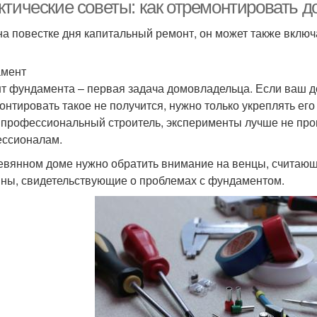
ктические советы: как отремонтировать 
на повестке дня капитальный ремонт, он может также включ
Пластиковое
Пластиковые рамы
Б
амент
остекление
т фундамента – первая задача домовладельца. Если ваш д
онтировать такое не получится, нужно только укреплять ег
 профессиональный строитель, эксперименты лучше не пров
Деревянные окна
Окна по методу
Р
ссионалам.
евянном доме нужно обратить внимание на венцы, считаю
ны, свидетельствующие о проблемах с фундаментом.
Окна по материалу