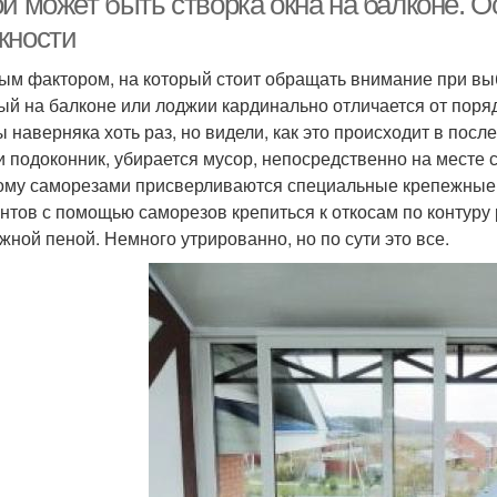
ой может быть створка окна на балконе. 
жности
ым фактором, на который стоит обращать внимание при выб
ый на балконе или лоджии кардинально отличается от поряд
ы наверняка хоть раз, но видели, как это происходит в пос
и подоконник, убирается мусор, непосредственно на месте 
ому саморезами присверливаются специальные крепежные 
нтов с помощью саморезов крепиться к откосам по контуру
жной пеной. Немного утрированно, но по сути это все.