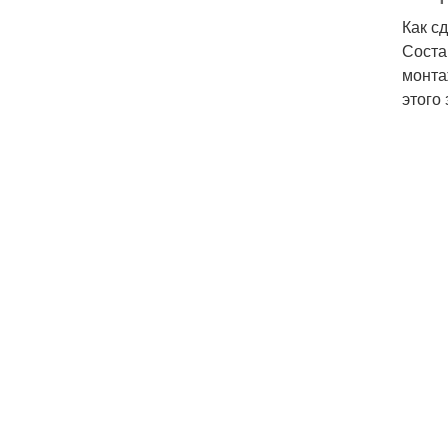
Как с
Соста
монта
этого