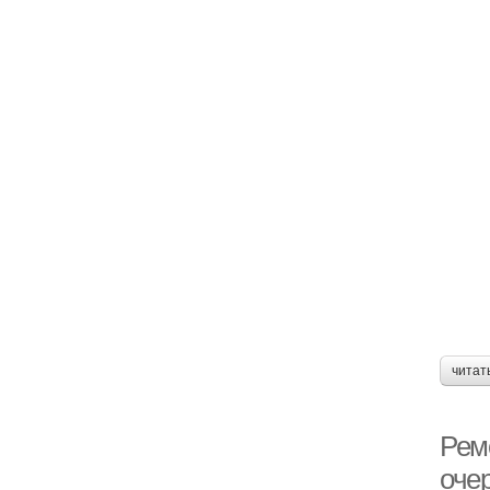
читат
Ремо
оче