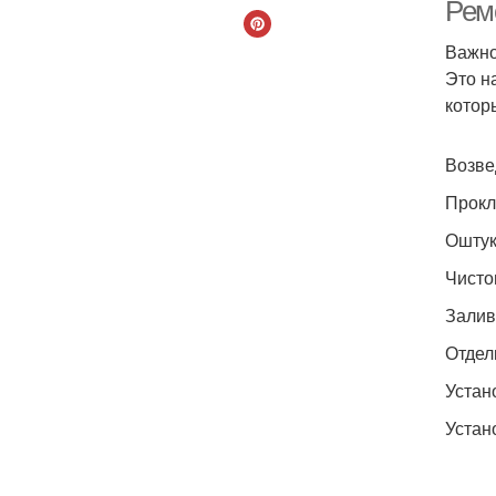
Ремо
Важно
Это н
котор
Возве
Прокл
Оштук
Чисто
Залив
Отдел
Устан
Устан