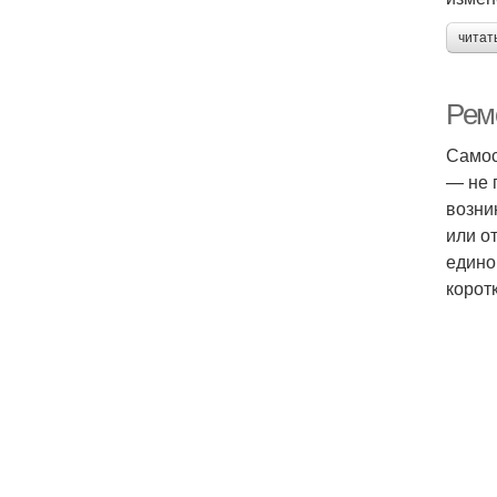
читат
Рем
Самос
— не 
возни
или о
едино
корот