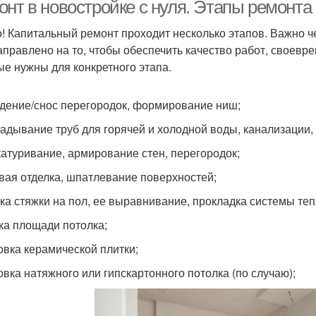
новостройках
новостройке
нт в новостройке с нуля. Этапы ремонта 
! Капитальный ремонт проходит несколько этапов. Важно че
аправлено на то, чтобы обеспечить качество работ, своевр
Однокомнатная
ые нужны для конкретного этапа.
квартира
дение/снос перегородок, формирование ниш;
адывание труб для горячей и холодной воды, канализации, 
атуривание, армирование стен, перегородок;
вая отделка, шпатлевание поверхностей;
ка стяжки на пол, ее выравнивание, прокладка системы теп
ка площади потолка;
овка керамической плитки;
овка натяжного или гипскартонного потолка (по случаю);