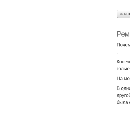
читат
Рем
Почем
.
Конеч
голые
На мо
В одн
друго
была 