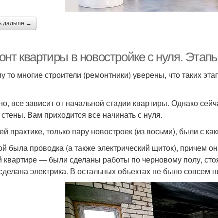
ь дальше →
онт квартиры в новостройке с нуля. Этап
у то многие строители (ремонтники) уверены, что таких эт
но, все зависит от начальной стадии квартиры. Однако сей
 стены. Вам приходится все начинать с нуля.
ей практике, только пару новостроек (из восьми), были с ка
ой была проводка (а также электрический щиток), причем он
й квартире — были сделаны работы по черновому полу, сто
сделана электрика. В остальных объектах не было совсем 