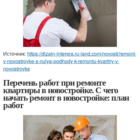
Источник:
https://dizajn-interera.ru-land.com/novosti/remont-
v-novostroyke-s-nulya-podhody-k-remontu-kvartiry-v-
novostroyke
Перечень работ при ремонте
квартиры в новостройке. С чего
начать ремонт в новостройке: план
работ