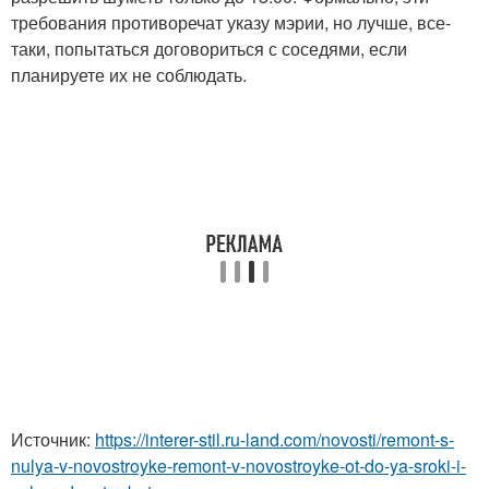
требования противоречат указу мэрии, но лучше, все-
таки, попытаться договориться с соседями, если
планируете их не соблюдать.
Источник:
https://interer-stil.ru-land.com/novosti/remont-s-
nulya-v-novostroyke-remont-v-novostroyke-ot-do-ya-sroki-i-