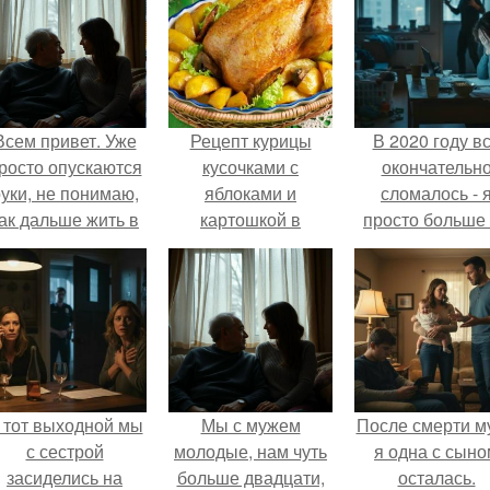
Всем привет. Уже
Рецепт курицы
В 2020 году в
росто опускаются
кусочками с
окончательн
уки, не понимаю,
яблоками и
сломалось - 
ак дальше жить в
картошкой в
просто больше
этой ситуации.
духовке. Курица с
тянула всё одн
яблоками и
картошкой в
духовке
 тот выходной мы
Мы с мужем
После смерти м
с сестрой
молодые, нам чуть
я одна с сыно
засиделись на
больше двадцати,
осталась.