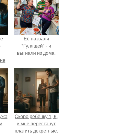
сё
Её назвали
о
"Гулящей" - и
я
выгнали из дома.
 не
а.
ужа
Скоро ребёнку 1, 6,
м
и мне перестанут
платить декретные.