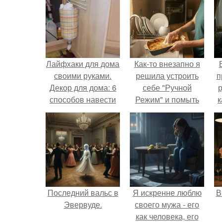
Лайфхаки для дома
Как-то внезапно я
своими руками.
решила устроить
п
Декор для дома: 6
себе "Ручной
р
способов навести
Режим" и помыть
к
красоту
посуду без помощи
техники.
Последний вальс в
Я искренне люблю
В
Эвервуде.
своего мужа - его
как человека, его