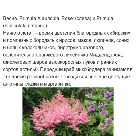
Весна. Primula X auricula 'Rose' (слева) и Primula
denticulata (справа)
Начало лета – время цветения благородных сибирских
и помпезных бородатых ирисов, маков, люпинов, синих
и белых колокольчиков, пиретрума розового,
ослепительно-оранжевого лилейника Миддендорфа,
фиолетовых шаров высокорослых луков и ранних
сортов астильб. Передний край миксбордера занимают в
это время разнообразные гвоздики и все ещё цветущие
анютины глазки и маргаритки.