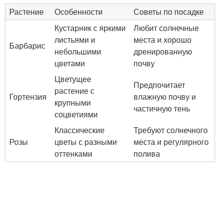
Растение
Особенности
Советы по посадке
Кустарник с яркими
Любит солнечные
листьями и
места и хорошо
Барбарис
небольшими
дренированную
цветами
почву
Цветущее
Предпочитает
растение с
Гортензия
влажную почву и
крупными
частичную тень
соцветиями
Классические
Требуют солнечного
Розы
цветы с разными
места и регулярного
оттенками
полива