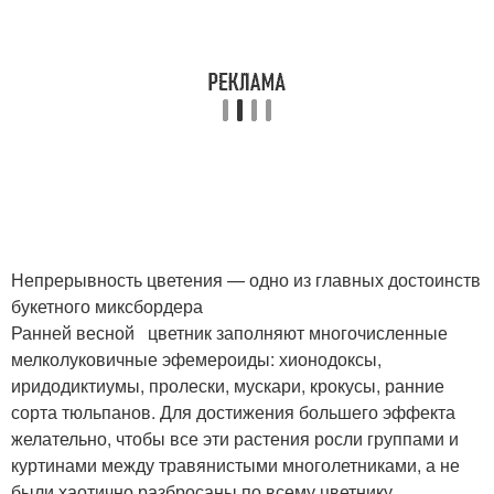
Непрерывность цветения — одно из главных достоинств
букетного миксбордера
Ранней весной цветник заполняют многочисленные
мелколуковичные эфемероиды: хионодоксы,
иридодиктиумы, пролески, мускари, крокусы, ранние
сорта тюльпанов. Для достижения большего эффекта
желательно, чтобы все эти растения росли группами и
куртинами между травянистыми многолетниками, а не
были хаотично разбросаны по всему цветнику.