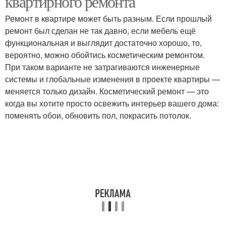
квартирного ремонта
бюджетом+перепланировка
Ремонт в квартире может быть разным. Если прошлый
ремонт был сделан не так давно, если мебель ещё
функциональная и выглядит достаточно хорошо, то,
Квартиры с нуля
Пошаговый ремонт
вероятно, можно обойтись косметическим ремонтом.
При таком варианте не затрагиваются инженерные
системы и глобальные изменения в проекте квартиры —
меняется только дизайн. Косметический ремонт — это
Старая квартира
Поэтапный ремонт
когда вы хотите просто освежить интерьер вашего дома:
поменять обои, обновить пол, покрасить потолок.
Капитальный ремонт
Ремонт в новостройке