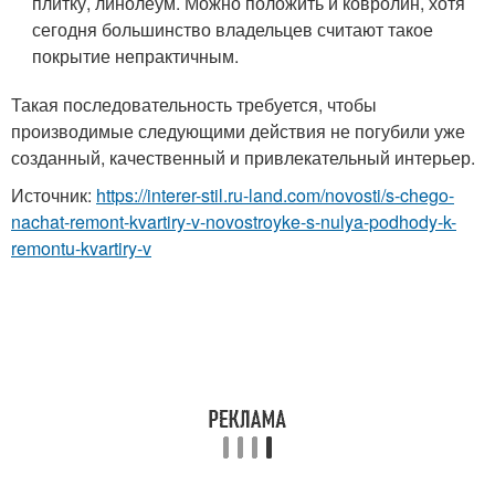
плитку, линолеум. Можно положить и ковролин, хотя
сегодня большинство владельцев считают такое
покрытие непрактичным.
Такая последовательность требуется, чтобы
производимые следующими действия не погубили уже
созданный, качественный и привлекательный интерьер.
Источник:
https://interer-stil.ru-land.com/novosti/s-chego-
nachat-remont-kvartiry-v-novostroyke-s-nulya-podhody-k-
remontu-kvartiry-v