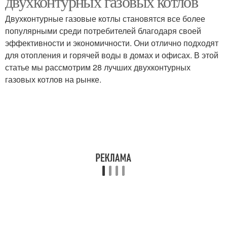
двухконтурных газовых котлов
Двухконтурные газовые котлы становятся все более
популярными среди потребителей благодаря своей
Твердотопливный
эффективности и экономичности. Они отлично подходят
Одноконтурный котёл
котёл
для отопления и горячей воды в домах и офисах. В этой
статье мы рассмотрим 28 лучших двухконтурных
газовых котлов на рынке.
Вентканал для газового
Вентиляции для
котла
газового котла
Вытяжка для газового
Газовая котельная
котла
Вентиляция для
Вентиляция для
двухконтурного котла
газового котла