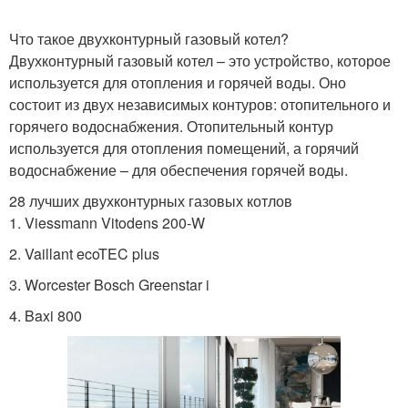
Что такое двухконтурный газовый котел?
Помещения с газовым
Двухконтурный газовый котел – это устройство, которое
Вытяжка над котлом
оборудованием
используется для отопления и горячей воды. Оно
состоит из двух независимых контуров: отопительного и
горячего водоснабжения. Отопительный контур
используется для отопления помещений, а горячий
Системы с
Котёл с закрытой
водоснабжение – для обеспечения горячей воды.
двухконтурным котлом
камерой
28 лучших двухконтурных газовых котлов
1. Viessmann Vitodens 200-W
2. Vaillant ecoTEC plus
Котёл в деревянном
Вод в котле
доме
3. Worcester Bosch Greenstar i
4. Baxi 800
Воды для газового
Котёл в паре
котла