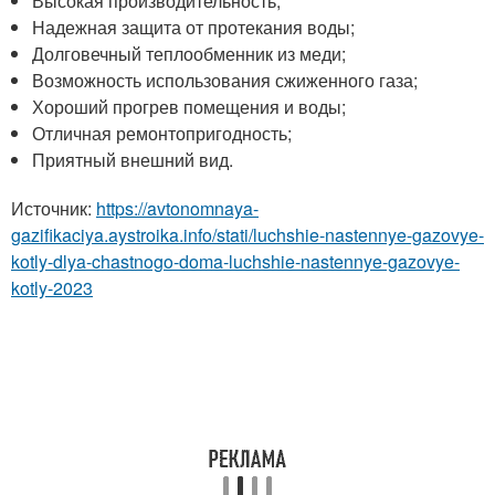
Высокая производительность;
Надежная защита от протекания воды;
Долговечный теплообменник из меди;
Возможность использования сжиженного газа;
Хороший прогрев помещения и воды;
Отличная ремонтопригодность;
Приятный внешний вид.
Источник:
https://avtonomnaya-
gazifikaciya.aystroika.info/stati/luchshie-nastennye-gazovye-
kotly-dlya-chastnogo-doma-luchshie-nastennye-gazovye-
kotly-2023