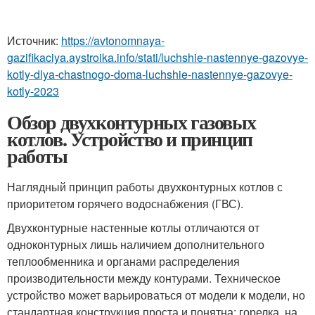
Источник:
https://avtonomnaya-
gazifikaciya.aystroika.info/stati/luchshie-nastennye-gazovye-
kotly-dlya-chastnogo-doma-luchshie-nastennye-gazovye-
kotly-2023
Обзор двухконтурных газовых
котлов. Устройство и принцип
работы
Наглядный принцип работы двухконтурных котлов с
приоритетом горячего водоснабжения (ГВС).
Двухконтурные настенные котлы отличаются от
одноконтурных лишь наличием дополнительного
теплообменника и органами распределения
производительности между контурами. Техническое
устройство может варьироваться от модели к модели, но
стандартная конструкция проста и понятна: горелка, на