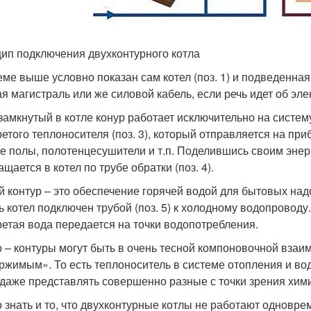
ип подключения двухконтурного котла
еме выше условно показан сам котел (поз. 1) и подведенная 
ая магистраль или же силовой кабель, если речь идет об эле
замкнутый в котле конур работает исключительно на систем
ретого теплоносителя (поз. 3), который отправляется на пр
е полы, полотенцесушители и т.п. Поделившись своим энер
щается в котел по трубе обратки (поз. 4).
й контур – это обеспечение горячей водой для бытовых над
ь котел подключен трубой (поз. 5) к холодному водопроводу.
ретая вода передается на точки водопотребления.
 – контуры могут быть в очень тесной компоновочной взаим
ржимым». То есть теплоноситель в системе отопления и во
 даже представлять совершенно разные с точки зрения хим
 знать и то, что двухконтурные котлы не работают одновре