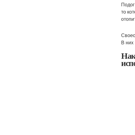
Подог
то ко
отопи
Своео
В них
Нак
исп