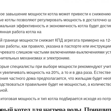
ое завышение мощности котла может привести к снижению
ые котлы позволяют регулировать мощность в достаточно ши
мальная эффективность и экономичность котла будет дости
янная работа котла на
й границе мощности снижает КПД агрегата примерно на 1
ах работы, как правило, указана в паспорте или инструкци
 чревато слишком частыми включениями-выключениями устр
нительных механизмах и электронике.
орые специалисты при выборе мощности рекомендуют учит
и увеличивать мощность на 20%, а то и в два раза. Естестве
ения частного дома предполагается, что жильцам будет нео
одствоваться правильнее будет не мощностью, а количество
ьной.
 итоговая мощность и тип котла подбирается исходя из пот
овый котел для нагрева воды. Принци