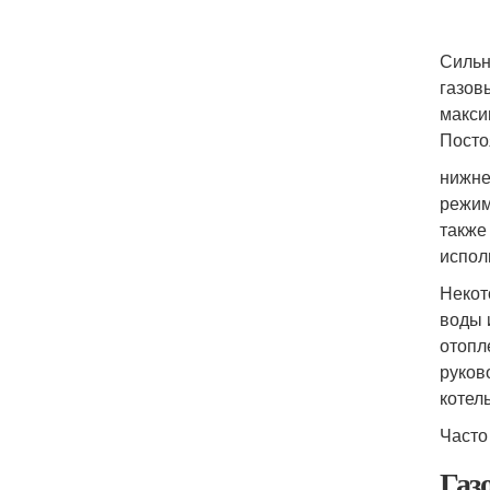
Сильн
газов
макси
Посто
нижне
режим
также
испол
Некот
воды 
отопл
руков
котел
Часто
Газ