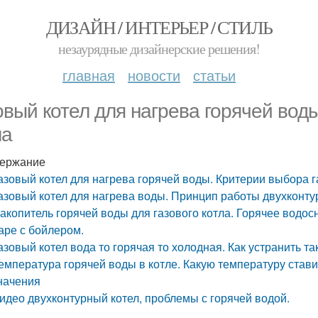
ДИЗАЙН / ИНТЕРЬЕР / СТИЛЬ
незаурядные дизайнерские решения!
главная
новости
статьи
овый котел для нагрева горячей вод
ла
ержание
азовый котел для нагрева горячей воды. Критерии выбора г
азовый котел для нагрева воды. Принцип работы двухконту
акопитель горячей воды для газового котла. Горячее водос
аре с бойлером.
азовый котел вода то горячая то холодная. Как устранить т
емпература горячей воды в котле. Какую температуру стави
начения
идео двухконтурный котел, проблемы с горячей водой.