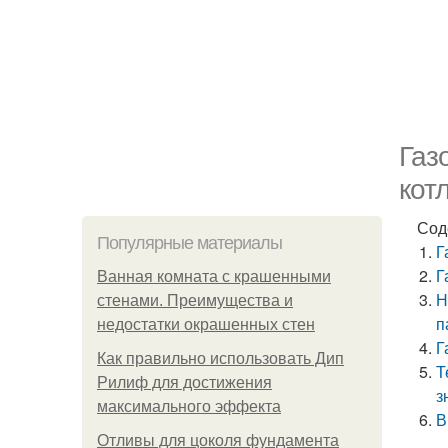
Газ
кот
Сод
Популярные материалы
Г
Г
Ванная комната с крашенными
Н
стенами. Преимущества и
п
недостатки окрашенных стен
Г
Как правильно использовать Дип
Т
Рилиф для достижения
з
максимального эффекта
В
Отливы для цоколя фундамента