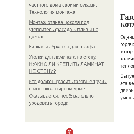
частного дома своими руками.
Технология монтажа
Газ
кот
Монтаж отлива цоколя под
утеплитель фасада. Отливы на
Одним
цоколь
горяч
Каркас из брусков для шкафа.
котор
Уголки для ламината на стену.
колич
НУЖНО ЛИ КРЕПИТЬ ЛАМИНАТ
тепло
НЕ СТЕНУ?
Бытуе
Кто должен красить газовые трубы
эта в
в многоквартирном доме.
двери
Оказывается, необязательно
умень
уродовать города!