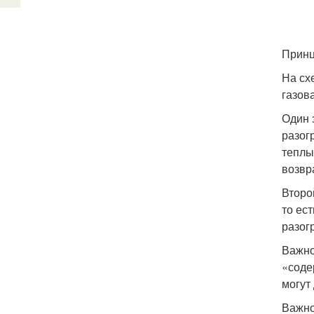
Принц
На сх
газов
Один 
разог
теплы
возвра
Второ
то ест
разог
Важно
«соде
могут
Важно