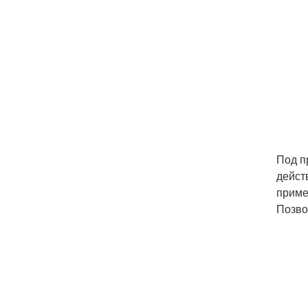
Под п
дейст
приме
Позво