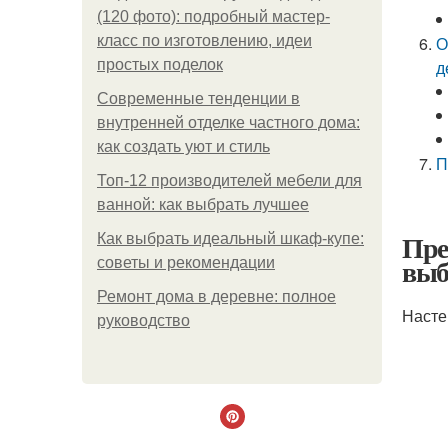
(120 фото): подробный мастер-
класс по изготовлению, идеи
О
простых поделок
д
Современные тенденции в
внутренней отделке частного дома:
как создать уют и стиль
П
Топ-12 производителей мебели для
ванной: как выбрать лучшее
Пре
Как выбрать идеальный шкаф-купе:
выб
советы и рекомендации
Ремонт дома в деревне: полное
Насте
руководство