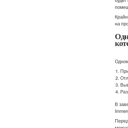
будет
помещ
Крайн
на пр
Одн
кот
Однок
При
От
Вы
Раз
В зав
Immer
Перед
можно