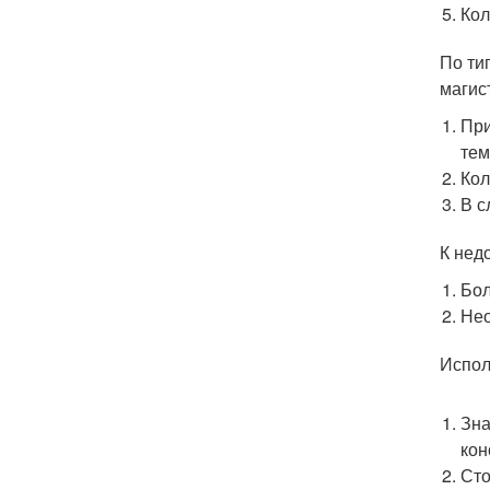
Кол
По ти
магис
При
тем
Кол
В с
К нед
Бол
Нео
Испол
Зна
кон
Сто