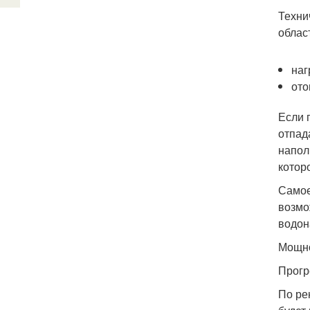
Техни
област
наг
ото
Если 
отпад
напол
котор
Самое
возмо
водон
Мощно
Прогр
По ре