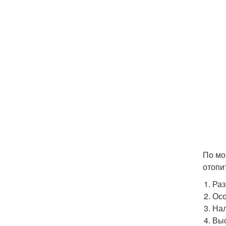
По мо
отопи
Раз
Осо
Нал
Выс