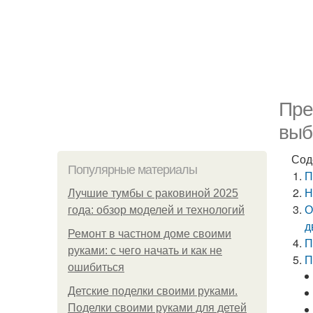
Пре
выб
Сод
Популярные материалы
П
Н
Лучшие тумбы с раковиной 2025
О
года: обзор моделей и технологий
д
Ремонт в частном доме своими
П
руками: с чего начать и как не
П
ошибиться
Детские поделки своими руками.
Поделки своими руками для детей