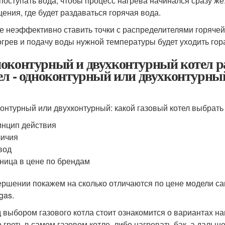
 поступать вода, чтобы процесс нагрева начинался сразу же
ения, где будет раздаваться горячая вода.
е неэффективно ставить точки с распределителями горячей
огрев и подачу воды нужной температуры будет уходить гор
оконтурный и двухконтурный котел р
ел - одноконтурный или двухконтурны
онтурный или двухконтурный: какой газовый котел выбрать
нцип действия
личия
вод
ница в цене по брендам
ершении покажем на сколько отличаются по цене модели сам
gas.
 выбором газового котла стоит ознакомится о вариантах н
 греть в самом газовом котле, либо нагревать бак, а дальш