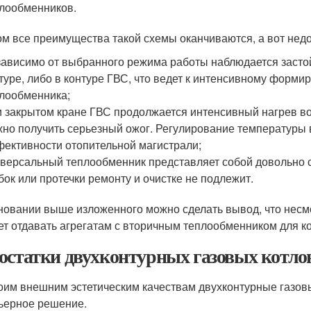
лообменников.
ом все преимущества такой схемы оканчиваются, а вот недо
ависимо от выбранного режима работы наблюдается засто
туре, либо в контуре ГВС, что ведет к интенсивному форм
лообменника;
 закрытом кране ГВС продолжается интенсивный нагрев во
но получить серьезный ожог. Регулирование температуры
ективности отопительной магистрали;
версальный теплообменник представляет собой довольно с
бок или протечки ремонту и очистке не подлежит.
новании выше изложенного можно сделать вывод, что несм
ет отдавать агрегатам с вторичным теплообменником для к
остатки двухконтурных газовых котлов
оим внешним эстетическим качествам двухконтурные газов
ьерное решение.