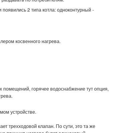
и появились 2 типа котла: одноконтурный -
йлером косвенного нагрева.
х помещений, горячее водоснабжение тут опция,
грева.
амом устройстве.
ет трехходовой клапан. По сути, это та же