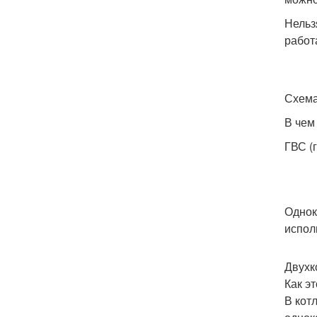
Нельз
работ
Схема
В чем
ГВС (
Однок
испол
Двухк
Как э
В кот