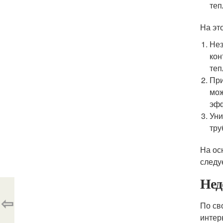
теп
На эт
Нез
кон
теп
При
мож
эфф
Уни
тру
На ос
следу
Нед
⇦
По св
интер