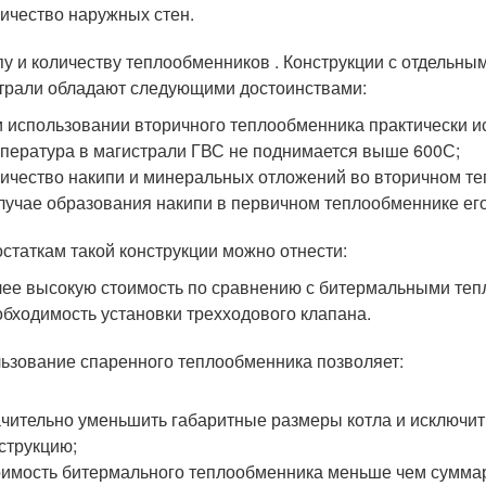
ичество наружных стен.
пу и количеству теплообменников . Конструкции с отдельн
трали обладают следующими достоинствами:
 использовании вторичного теплообменника практически и
пература в магистрали ГВС не поднимается выше 60
0
С;
ичество накипи и минеральных отложений во вторичном т
лучае образования накипи в первичном теплообменнике его
остаткам такой конструкции можно отнести:
ее высокую стоимость по сравнению с битермальными те
бходимость установки трехходового клапана.
ьзование спаренного теплообменника позволяет:
чительно уменьшить габаритные размеры котла и исключить
струкцию;
имость битермального теплообменника меньше чем суммар