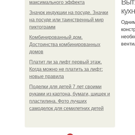
Выт
максимального эффекта
кух
Значок индукции на посуде. Значки
на посуде или таинственный мир
Одним
пиктограмм
конст
необх
Комбинированный дом.
венти
Достоинства комбинированных
домов
Платит ли за лифт первый этаж.
Когда можно не платить за лифт:
новые правила
Поделки для детей 7 лет своими
руками из картона, бумаги, шишек и
пластилина. Фото лучших
самоделок для семилетних детей