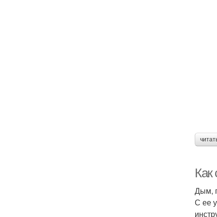
читат
Как
Дым, 
С ее 
инстр