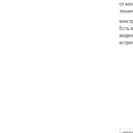
от ко
техни
конст
Есть 
модел
встре
читат